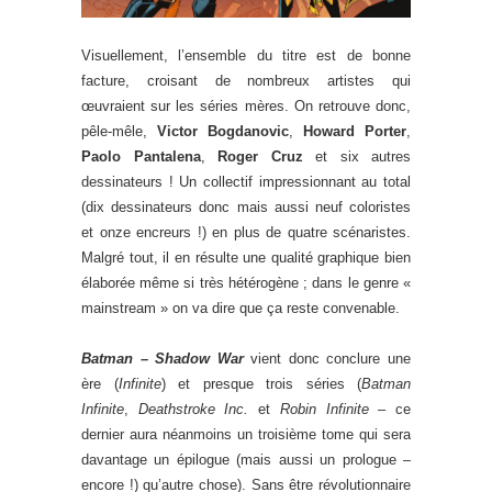
Visuellement, l’ensemble du titre est de bonne
facture, croisant de nombreux artistes qui
œuvraient sur les séries mères. On retrouve donc,
pêle-mêle,
Victor Bogdanovic
,
Howard Porter
,
Paolo Pantalena
,
Roger Cruz
et six autres
dessinateurs ! Un collectif impressionnant au total
(dix dessinateurs donc mais aussi neuf coloristes
et onze encreurs !) en plus de quatre scénaristes.
Malgré tout, il en résulte une qualité graphique bien
élaborée même si très hétérogène ; dans le genre «
mainstream » on va dire que ça reste convenable.
Batman – Shadow War
vient donc conclure une
ère (
Infinite
) et presque trois séries (
Batman
Infinite
,
Deathstroke Inc.
et
Robin Infinite
– ce
dernier aura néanmoins un troisième tome qui sera
davantage un épilogue (mais aussi un prologue –
encore !) qu’autre chose). Sans être révolutionnaire