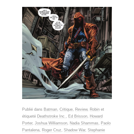
Publié dans
Batman
,
Critique
,
Review
,
Robin
et
étiqueté
Deathstroke Inc.
,
Ed Brisson
,
Howard
Porter
,
Joshua Williamson
,
Nadia Shammas
,
Paolo
Pantalena
,
Roger Cruz
,
Shadow War
,
Stephanie