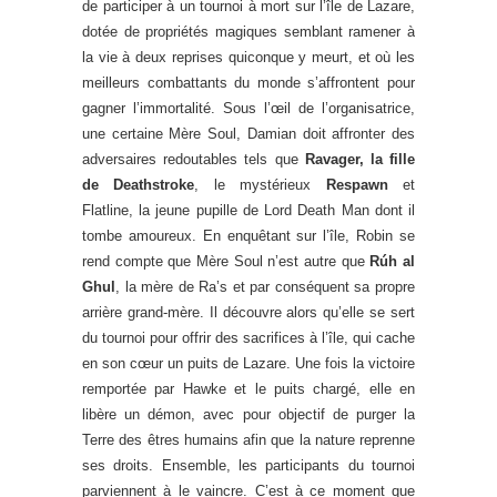
de participer à un tournoi à mort sur l’île de Lazare,
dotée de propriétés magiques semblant ramener à
la vie à deux reprises quiconque y meurt, et où les
meilleurs combattants du monde s’affrontent pour
gagner l’immortalité. Sous l’œil de l’organisatrice,
une certaine Mère Soul, Damian doit affronter des
adversaires redoutables tels que
Ravager, la fille
de Deathstroke
, le mystérieux
Respawn
et
Flatline, la jeune pupille de Lord Death Man dont il
tombe amoureux. En enquêtant sur l’île, Robin se
rend compte que Mère Soul n’est autre que
Rúh al
Ghul
, la mère de Ra’s et par conséquent sa propre
arrière grand-mère. Il découvre alors qu’elle se sert
du tournoi pour offrir des sacrifices à l’île, qui cache
en son cœur un puits de Lazare. Une fois la victoire
remportée par Hawke et le puits chargé, elle en
libère un démon, avec pour objectif de purger la
Terre des êtres humains afin que la nature reprenne
ses droits. Ensemble, les participants du tournoi
parviennent à le vaincre. C’est à ce moment que