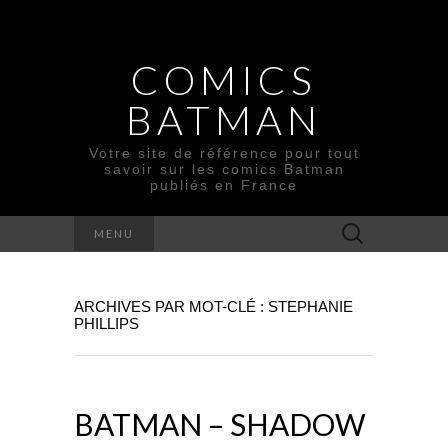
COMICS
BATMAN
Votre site de référence pour tout
savoir sur les comics Batman
publiés en France
Rechercher :
MENU
ARCHIVES PAR MOT-CLÉ : STEPHANIE
PHILLIPS
BATMAN – SHADOW