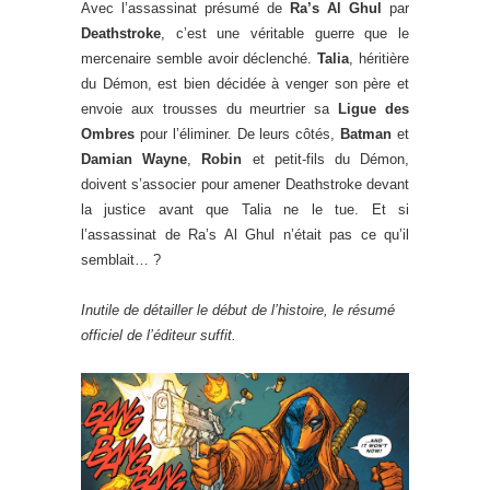
Avec l’assassinat présumé de
Ra’s Al Ghul
par
Deathstroke
, c’est une véritable guerre que le
mercenaire semble avoir déclenché.
Talia
, héritière
du Démon, est bien décidée à venger son père et
envoie aux trousses du meurtrier sa
Ligue des
Ombres
pour l’éliminer. De leurs côtés,
Batman
et
Damian Wayne
,
Robin
et petit-fils du Démon,
doivent s’associer pour amener Deathstroke devant
la justice avant que Talia ne le tue. Et si
l’assassinat de Ra’s Al Ghul n’était pas ce qu’il
semblait… ?
Inutile de détailler le début de l’histoire, le résumé
officiel de l’éditeur suffit.