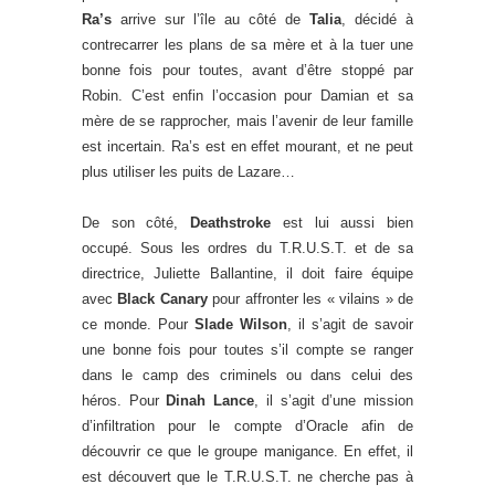
Ra’s
arrive sur l’île au côté de
Talia
, décidé à
contrecarrer les plans de sa mère et à la tuer une
bonne fois pour toutes, avant d’être stoppé par
Robin. C’est enfin l’occasion pour Damian et sa
mère de se rapprocher, mais l’avenir de leur famille
est incertain. Ra’s est en effet mourant, et ne peut
plus utiliser les puits de Lazare…
De son côté,
Deathstroke
est lui aussi bien
occupé. Sous les ordres du T.R.U.S.T. et de sa
directrice, Juliette Ballantine, il doit faire équipe
avec
Black Canary
pour affronter les « vilains » de
ce monde. Pour
Slade Wilson
, il s’agit de savoir
une bonne fois pour toutes s’il compte se ranger
dans le camp des criminels ou dans celui des
héros. Pour
Dinah Lance
, il s’agit d’une mission
d’infiltration pour le compte d’Oracle afin de
découvrir ce que le groupe manigance. En effet, il
est découvert que le T.R.U.S.T. ne cherche pas à