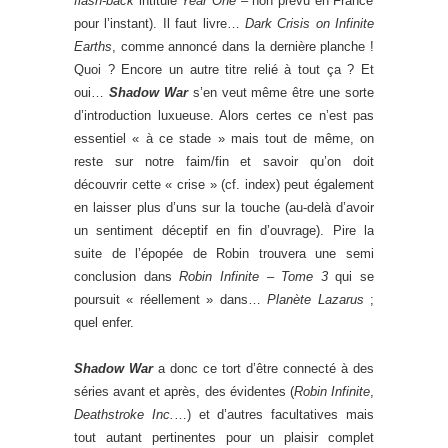
flash-back
intitulé
Year One
– non prévu en France
pour l’instant). Il faut livre…
Dark Crisis on Infinite
Earths
, comme annoncé dans la dernière planche !
Quoi ? Encore un autre titre relié à tout ça ? Et
oui…
Shadow War
s’en veut même être une sorte
d’introduction luxueuse. Alors certes ce n’est pas
essentiel « à ce stade » mais tout de même, on
reste sur notre faim/fin et savoir qu’on doit
découvrir cette « crise » (cf. index) peut également
en laisser plus d’uns sur la touche (au-delà d’avoir
un sentiment déceptif en fin d’ouvrage). Pire la
suite de l’épopée de Robin trouvera une semi
conclusion dans
Robin Infinite – Tome 3
qui se
poursuit « réellement » dans…
Planète Lazarus
;
quel enfer.
Shadow War
a donc ce tort d’être connecté à des
séries avant et après, des évidentes (
Robin Infinite
,
Deathstroke Inc.
…) et d’autres facultatives mais
tout autant pertinentes pour un plaisir complet