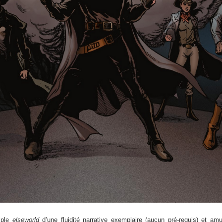
iple
elseworld
d’une fluidité narrative exemplaire (aucun pré-requis) et am