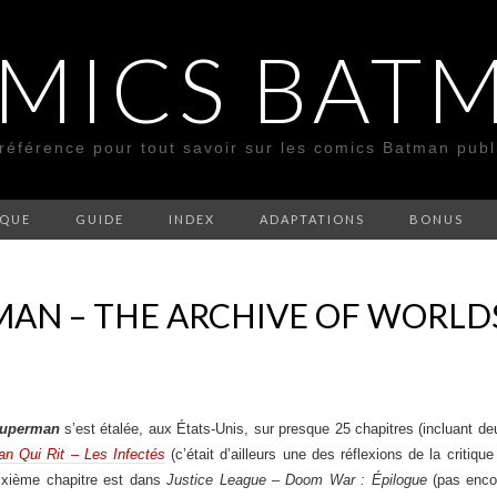
MICS BAT
 référence pour tout savoir sur les comics Batman pub
SQUE
GUIDE
INDEX
ADAPTATIONS
BONUS
N – THE ARCHIVE OF WORLDS 
uperman
s’est étalée, aux États-Unis, sur presque 25 chapitres (incluant d
n Qui Rit – Les Infectés
(c’était d’ailleurs une des réflexions de la critiqu
sixième chapitre est dans
Justice League – Doom War : Épilogue
(pas encor