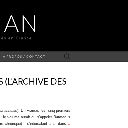
MAN
liés en France
Rechercher :
À PROPOS / CONTACT
(L’ARCHIVE DES
eux
annuals
). En France, les cinq premiers
e : le volume aurait du s’appeler
Batman &
e chroniqué) – s’intercalant ainsi dans
la