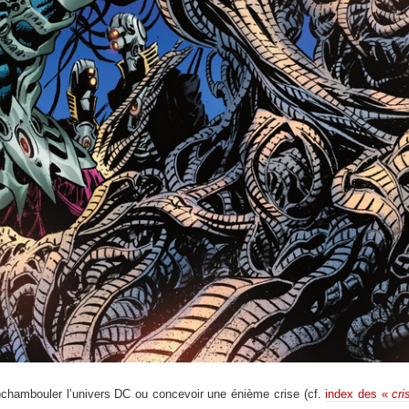
)chambouler l’univers DC ou concevoir une énième crise (cf.
index des «
cri