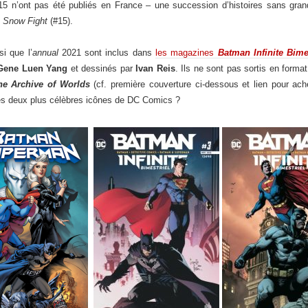
5 n’ont pas été publiés en France – une succession d’histoires sans gran
t
Snow Fight
(#15).
i que l’
annual
2021 sont inclus dans
les magazines
Batman Infinite Bime
Gene Luen Yang
et dessinés par
Ivan Reis
. Ils ne sont pas sortis en format
e Archive of Worlds
(cf. première couverture ci-dessous et lien pour ach
les deux plus célèbres icônes de DC Comics ?