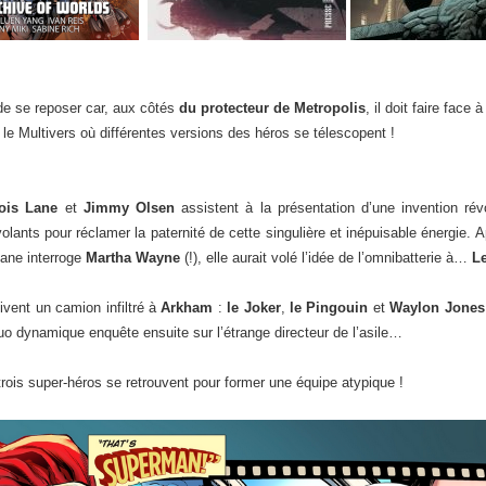
de se reposer car, aux côtés
du protecteur de Metropolis
, il doit faire face
le Multivers où différentes versions des héros se télescopent !
ois Lane
et
Jimmy Olsen
assistent à la présentation d’une invention révo
lants pour réclamer la paternité de cette singulière et inépuisable énergie. 
Lane interroge
Martha Wayne
(!), elle aurait volé l’idée de l’omnibatterie à…
L
vent un camion infiltré à
Arkham
:
le Joker
,
le Pingouin
et
Waylon Jones 
uo dynamique enquête ensuite sur l’étrange directeur de l’asile…
is super-héros se retrouvent pour former une équipe atypique !