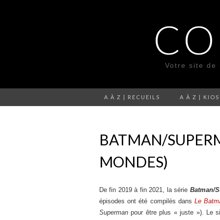
CO
Votre site de
A À Z | RECUEILS
A À Z | KIO
BATMAN/SUPERMA
MONDES)
De fin 2019 à fin 2021, la série
Batman/S
épisodes ont été compilés dans
Le Batma
Superman
pour être plus « juste »). Le 