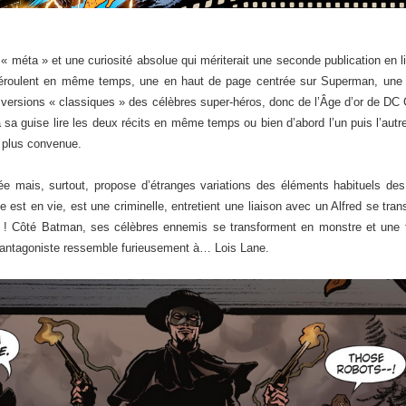
t « méta » et une curiosité absolue qui mériterait une seconde publication en l
e déroulent en même temps, une en haut de page centrée sur Superman, un
s versions « classiques » des célèbres super-héros, donc de l’Âge d’or de D
 à sa guise lire les deux récits en même temps ou bien d’abord l’un puis l’aut
e plus convenue.
ée mais, surtout, propose d’étranges variations des éléments habituels des d
st en vie, est une criminelle, entretient une liaison avec un Alfred se tr
 ! Côté Batman, ses célèbres ennemis se transforment en monstre et une f
e antagoniste ressemble furieusement à… Lois Lane.