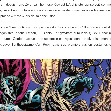
 – depuis Terre-Zéro, La Thermosphère) est L’Archiviste, qui se voit comme 
cule, visant un montage ou une connexion entre deux morceaux de bobine pou
pproche « méta » lors de sa conclusion.
 des célèbres justiciers, une poignée de têtes connues qu’elles réinventent d
tagonistes, citons Etrigon, El Diablo… et gravitant autour de(s) Lex Luthor 
 autres Gordon habituels. Le spectacle est réjouissant, un divertissement de 
etrouver l’enthousiasme d’un Robin dans ses premiers pas en costumes 