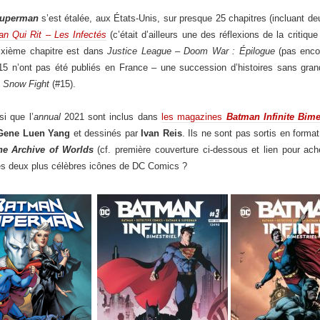
uperman
s’est étalée, aux États-Unis, sur presque 25 chapitres (incluant d
n Qui Rit – Les Infectés
(c’était d’ailleurs une des réflexions de la critiqu
sixième chapitre est dans
Justice League – Doom War : Épilogue
(pas encor
5 n’ont pas été publiés en France – une succession d’histoires sans gran
t
Snow Fight
(#15).
i que l’
annual
2021 sont inclus dans
les magazines
Batman Infinite Bime
Gene Luen Yang
et dessinés par
Ivan Reis
. Ils ne sont pas sortis en format
e Archive of Worlds
(cf. première couverture ci-dessous et lien pour ach
les deux plus célèbres icônes de DC Comics ?