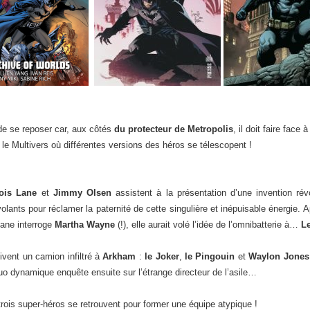
de se reposer car, aux côtés
du protecteur de Metropolis
, il doit faire face
le Multivers où différentes versions des héros se télescopent !
ois Lane
et
Jimmy Olsen
assistent à la présentation d’une invention révo
lants pour réclamer la paternité de cette singulière et inépuisable énergie. 
Lane interroge
Martha Wayne
(!), elle aurait volé l’idée de l’omnibatterie à…
L
vent un camion infiltré à
Arkham
:
le Joker
,
le Pingouin
et
Waylon Jones 
uo dynamique enquête ensuite sur l’étrange directeur de l’asile…
is super-héros se retrouvent pour former une équipe atypique !