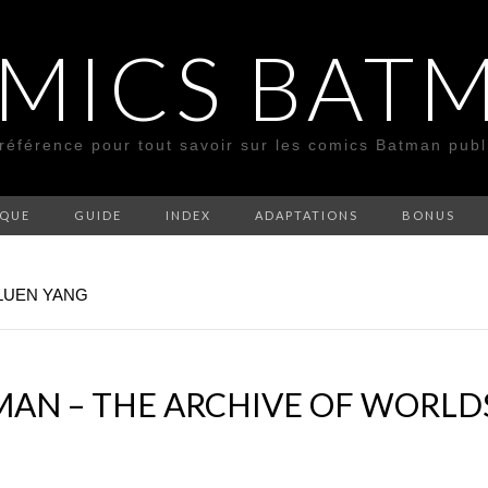
MICS BAT
 référence pour tout savoir sur les comics Batman pub
SQUE
GUIDE
INDEX
ADAPTATIONS
BONUS
 LUEN YANG
N – THE ARCHIVE OF WORLDS 