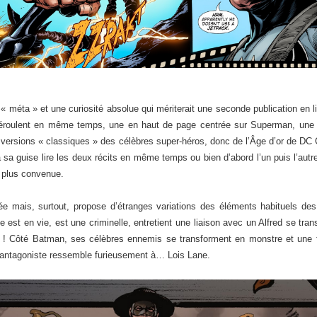
t « méta » et une curiosité absolue qui mériterait une seconde publication en l
e déroulent en même temps, une en haut de page centrée sur Superman, un
s versions « classiques » des célèbres super-héros, donc de l’Âge d’or de D
 à sa guise lire les deux récits en même temps ou bien d’abord l’un puis l’aut
e plus convenue.
ée mais, surtout, propose d’étranges variations des éléments habituels des d
st en vie, est une criminelle, entretient une liaison avec un Alfred se tr
 ! Côté Batman, ses célèbres ennemis se transforment en monstre et une f
e antagoniste ressemble furieusement à… Lois Lane.