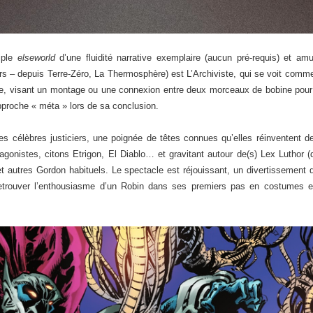
iple
elseworld
d’une fluidité narrative exemplaire (aucun pré-requis) et am
 – depuis Terre-Zéro, La Thermosphère) est L’Archiviste, qui se voit comme 
cule, visant un montage ou une connexion entre deux morceaux de bobine pou
pproche « méta » lors de sa conclusion.
 des célèbres justiciers, une poignée de têtes connues qu’elles réinventent d
tagonistes, citons Etrigon, El Diablo… et gravitant autour de(s) Lex Luthor 
 autres Gordon habituels. Le spectacle est réjouissant, un divertissement de 
etrouver l’enthousiasme d’un Robin dans ses premiers pas en costumes 