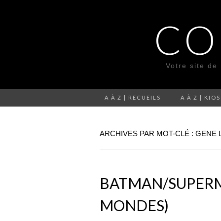
CO
Votre site de
A À Z | RECUEILS
A À Z | KIO
ARCHIVES PAR MOT-CLÉ : GENE
BATMAN/SUPERMA
MONDES)