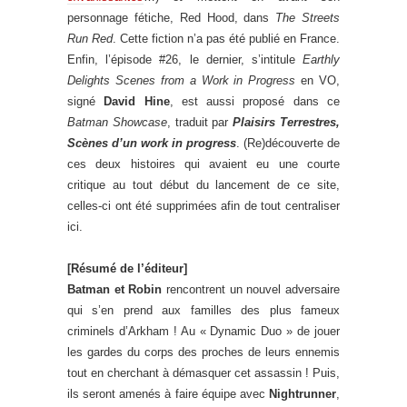
personnage fétiche, Red Hood, dans
The Streets
Run Red
. Cette fiction n’a pas été publié en France.
Enfin, l’épisode #26, le dernier, s’intitule
Earthly
Delights Scenes from a Work in Progress
en VO,
signé
David Hine
, est aussi proposé dans ce
Batman Showcase
, traduit par
Plaisirs Terrestres,
Scènes d’un work in progress
. (Re)découverte de
ces deux histoires qui avaient eu une courte
critique au tout début du lancement de ce site,
celles-ci ont été supprimées afin de tout centraliser
ici.
[Résumé de l’éditeur]
Batman et Robin
rencontrent un nouvel adversaire
qui s’en prend aux familles des plus fameux
criminels d’Arkham ! Au « Dynamic Duo » de jouer
les gardes du corps des proches de leurs ennemis
tout en cherchant à démasquer cet assassin ! Puis,
ils seront amenés à faire équipe avec
Nightrunner
,