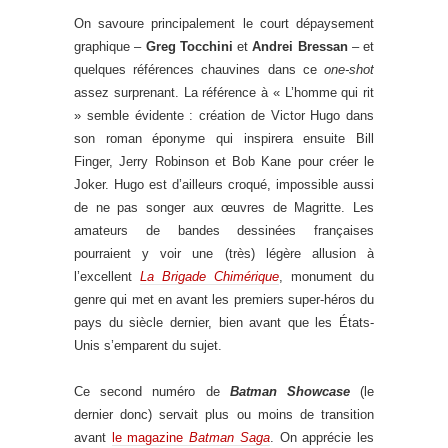
On savoure principalement le court dépaysement
graphique –
Greg Tocchini
et
Andrei Bressan
– et
quelques références chauvines dans ce
one-shot
assez surprenant. La référence à « L’homme qui rit
» semble évidente : création de Victor Hugo dans
son roman éponyme qui inspirera ensuite Bill
Finger, Jerry Robinson et Bob Kane pour créer le
Joker. Hugo est d’ailleurs croqué, impossible aussi
de ne pas songer aux œuvres de Magritte. Les
amateurs de bandes dessinées françaises
pourraient y voir une (très) légère allusion à
l’excellent
La Brigade Chimérique
, monument du
genre qui met en avant les premiers super-héros du
pays du siècle dernier, bien avant que les États-
Unis s’emparent du sujet.
Ce second numéro de
Batman Showcase
(le
dernier donc) servait plus ou moins de transition
avant
le magazine
Batman Saga
. On apprécie les