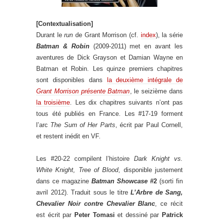
[Contextualisation]
Durant le
run
de Grant Morrison (cf.
index
), la série
Batman & Robin
(2009-2011) met en avant les
aventures de Dick Grayson et Damian Wayne en
Batman et Robin. Les quinze premiers chapitres
sont disponibles dans
la deuxième intégrale de
Grant Morrison présente Batman
, le seizième dans
la troisième
. Les dix chapitres suivants n’ont pas
tous été publiés en France. Les #17-19 forment
l’arc
The Sum of Her Parts
, écrit par Paul Cornell,
et restent inédit en VF.
Les #20-22 compilent l’histoire
Dark Knight vs.
White Knight, Tree of Blood
, disponible justement
dans ce magazine
Batman Showcase
#2
(sorti fin
avril 2012). Traduit sous le titre
L’Arbre de Sang,
Chevalier Noir contre Chevalier Blanc
, ce récit
est écrit par
Peter Tomasi
et dessiné par
Patrick