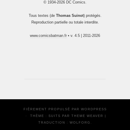
© 1934-2026 DC Comics.
Tous textes (de
Thomas Suinot
) protégés.
Reproduction partielle ou totale interdite.
www.comicsbatman.fr
• v. 4.5 | 2011-2026
FIÈREMENT PROPULSÉ PAR
WORDPRESS
·
THÈME : SUITS PAR
THEME WEAVER
|
TRADUCTION :
WOLFORG
.