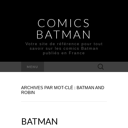
COMICS
BATMAN
Votre site de référence pour tout
savoir sur les comics Batman
publiés en France
Rechercher :
MENU
ARCHIVES PAR MOT-CLÉ : BATMAN AND
ROBIN
BATMAN