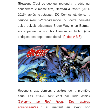
Gleason
. C’est ce duo qui reprendra la série qui
conservera le même titre,
Batman & Robin
(2011-
2015), après le
relaunch
DC Comics et, donc, la
période
New 52/Renaissance,
où cette nouvelle
salve suivait désormais Bruce Wayne en Batman
accompagné de son fils Damian en Robin (voir
critiques des sept tomes depuis
l’index A à Z
).
Revenons aux derniers chapitres de la première
série. Les #23-25 sont écrit par Judd Winick
(
L’énigme de Red Hood
,
Des ombres
envahissantes
…) et mettent en avant son