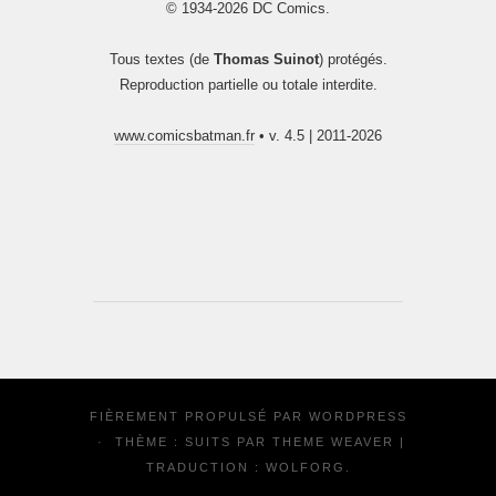
© 1934-2026 DC Comics.
Tous textes (de
Thomas Suinot
) protégés.
Reproduction partielle ou totale interdite.
www.comicsbatman.fr
• v. 4.5 | 2011-2026
FIÈREMENT PROPULSÉ PAR
WORDPRESS
·
THÈME : SUITS PAR
THEME WEAVER
|
TRADUCTION :
WOLFORG
.