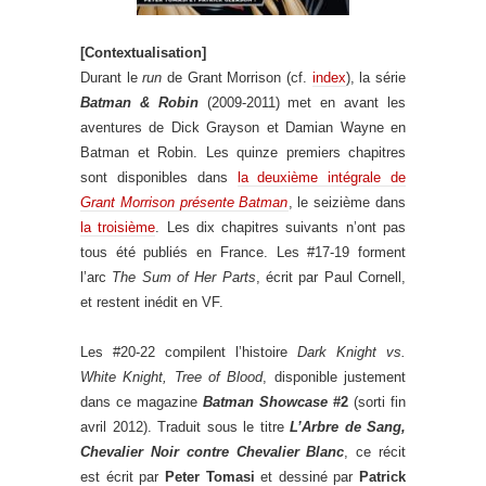
[Contextualisation]
Durant le
run
de Grant Morrison (cf.
index
), la série
Batman & Robin
(2009-2011) met en avant les
aventures de Dick Grayson et Damian Wayne en
Batman et Robin. Les quinze premiers chapitres
sont disponibles dans
la deuxième intégrale de
Grant Morrison présente Batman
, le seizième dans
la troisième
. Les dix chapitres suivants n’ont pas
tous été publiés en France. Les #17-19 forment
l’arc
The Sum of Her Parts
, écrit par Paul Cornell,
et restent inédit en VF.
Les #20-22 compilent l’histoire
Dark Knight vs.
White Knight, Tree of Blood
, disponible justement
dans ce magazine
Batman Showcase
#2
(sorti fin
avril 2012). Traduit sous le titre
L’Arbre de Sang,
Chevalier Noir contre Chevalier Blanc
, ce récit
est écrit par
Peter Tomasi
et dessiné par
Patrick