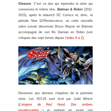
Gleason
. C’est ce duo qui reprendra la série qui
conservera le même titre,
Batman & Robin
(2011-
2015), après le
relaunch
DC Comics et, donc, la
période
New 52/Renaissance,
où cette nouvelle
salve suivait désormais Bruce Wayne en Batman
accompagné de son fils Damian en Robin (voir
critiques des sept tomes depuis
l’index A à Z
).
Revenons aux derniers chapitres de la première
série. Les #23-25 sont écrit par Judd Winick
(
L’énigme de Red Hood
,
Des ombres
envahissantes
…) et mettent en avant son