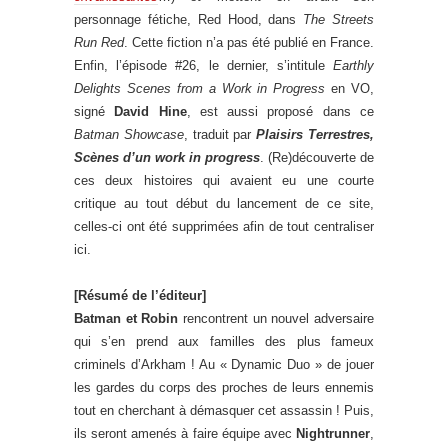
personnage fétiche, Red Hood, dans
The Streets
Run Red
. Cette fiction n’a pas été publié en France.
Enfin, l’épisode #26, le dernier, s’intitule
Earthly
Delights Scenes from a Work in Progress
en VO,
signé
David Hine
, est aussi proposé dans ce
Batman Showcase
, traduit par
Plaisirs Terrestres,
Scènes d’un work in progress
. (Re)découverte de
ces deux histoires qui avaient eu une courte
critique au tout début du lancement de ce site,
celles-ci ont été supprimées afin de tout centraliser
ici.
[Résumé de l’éditeur]
Batman et Robin
rencontrent un nouvel adversaire
qui s’en prend aux familles des plus fameux
criminels d’Arkham ! Au « Dynamic Duo » de jouer
les gardes du corps des proches de leurs ennemis
tout en cherchant à démasquer cet assassin ! Puis,
ils seront amenés à faire équipe avec
Nightrunner
,