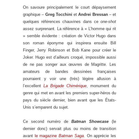
On savoure principalement le court dépaysement
graphique –
Greg Tocchini
et
Andrei Bressan
– et
quelques références chauvines dans ce
one-shot
assez surprenant. La référence à « L’homme qui rit
» semble évidente : création de Victor Hugo dans
son roman éponyme qui inspirera ensuite Bill
Finger, Jerry Robinson et Bob Kane pour créer le
Joker. Hugo est d’ailleurs croqué, impossible aussi
de ne pas songer aux œuvres de Magritte. Les
amateurs de bandes dessinées françaises
pourraient y voir une (très) légère allusion à
l’excellent
La Brigade Chimérique
, monument du
genre qui met en avant les premiers super-héros du
pays du siècle dernier, bien avant que les États-
Unis s’emparent du sujet.
Ce second numéro de
Batman Showcase
(le
dernier donc) servait plus ou moins de transition
avant
le magazine
Batman Saga
. On apprécie les