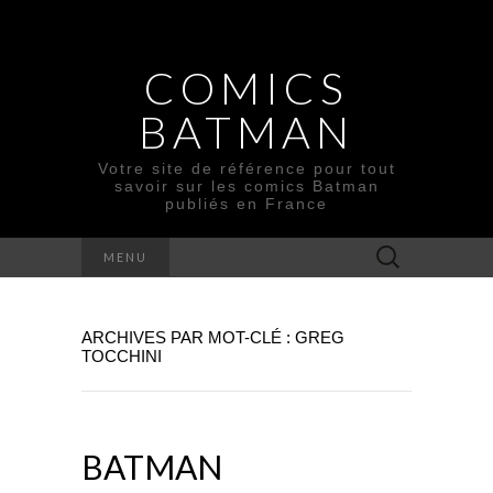
COMICS
BATMAN
Votre site de référence pour tout
savoir sur les comics Batman
publiés en France
Rechercher :
MENU
ARCHIVES PAR MOT-CLÉ : GREG
TOCCHINI
BATMAN