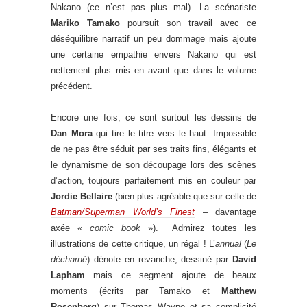
Nakano (ce n’est pas plus mal). La scénariste
Mariko Tamako
poursuit son travail avec ce
déséquilibre narratif un peu dommage mais ajoute
une certaine empathie envers Nakano qui est
nettement plus mis en avant que dans le volume
précédent.
Encore une fois, ce sont surtout les dessins de
Dan Mora
qui tire le titre vers le haut. Impossible
de ne pas être séduit par ses traits fins, élégants et
le dynamisme de son découpage lors des scènes
d’action, toujours parfaitement mis en couleur par
Jordie Bellaire
(bien plus agréable que sur celle de
Batman/Superman World’s Finest
– davantage
axée «
comic book
»). Admirez toutes les
illustrations de cette critique, un régal ! L’
annual
(
Le
décharné
) dénote en revanche, dessiné par
David
Lapham
mais ce segment ajoute de beaux
moments (écrits par Tamako et
Matthew
Rosenberg
) sur Thomas Wayne et sa complicité