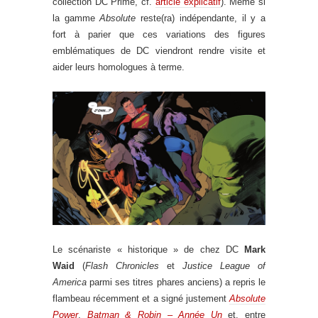
collection DC Prime, cf.
article explicatif
). Même si
la gamme
Absolute
reste(ra) indépendante, il y a
fort à parier que ces variations des figures
emblématiques de DC viendront rendre visite et
aider leurs homologues à terme.
Le scénariste « historique » de chez DC
Mark
Waid
(
Flash Chronicles
et
Justice League of
America
parmi ses titres phares anciens) a repris le
flambeau récemment et a signé justement
Absolute
Power
,
Batman & Robin – Année Un
et, entre