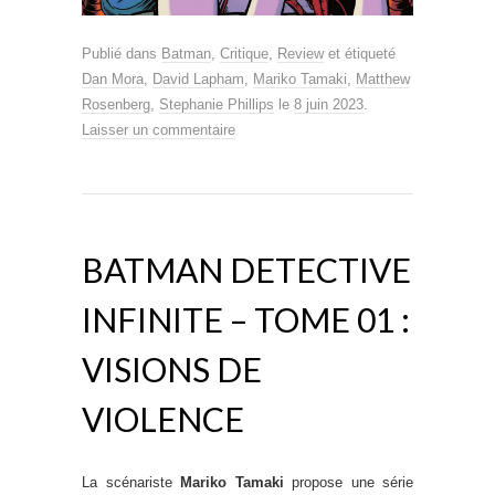
Publié dans
Batman
,
Critique
,
Review
et étiqueté
Dan Mora
,
David Lapham
,
Mariko Tamaki
,
Matthew
Rosenberg
,
Stephanie Phillips
le
8 juin 2023
.
Laisser un commentaire
BATMAN DETECTIVE
INFINITE – TOME 01 :
VISIONS DE
VIOLENCE
La scénariste
Mariko Tamaki
propose une série