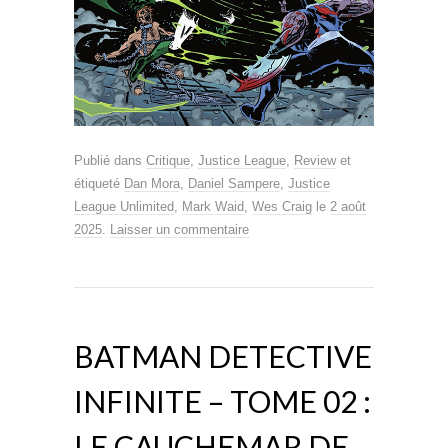
Publié dans
Critique
,
Justice League
,
Review
et
étiqueté
Dan Mora
,
Daniel Sampere
,
Justice
League Unlimited
,
Mark Waid
,
Wes Craig
le
2 août
2025
.
Laisser un commentaire
BATMAN DETECTIVE
INFINITE – TOME 02 :
LE CAUCHEMAR DE