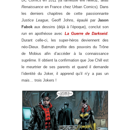
DC Comics en 2011 (la fameuse ère
New52
, alias
Renaissance
en France chez Urban Comics). Dans
les derniers chapitres de cette passionnante
Justice League
, Geoff Johns, épaulé par
Jason
Fabok
aux dessins (déjà à l’époque), conclut son
run
en apothéose avec
La Guerre de Darkseid
.
Durant celle-ci, les super-héros deviennent des
néo-Dieux. Batman profite des pouvoirs du Trône
de Mobius afin d’accéder à la connaissance
suprême. Il obtient la confirmation que Joe Chill est
le meurtrier de ses parents et quand il demande
l’identité du Joker, il apprend qu’il n’y a pas un
mais… trois Jokers !