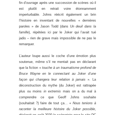
fin d’ouvrage après une succession de scènes où il
est plutôt en retrait voire étonnamment
imperturbable. Johns réécrit également un brin
l’histoire en inventant de nouvelles « dernières
paroles » de Jason Todd (dans
Un deuil dans la
famille
), répétées ici par le Joker qui l’avait tué
jadis – rien de grave mais impossible de ne pas le
remarquer.
L’auteur loupe aussi le coche d’une émotion plus
soutenue, même s’il ne mentait pas en déclarant
que la fiction «
touche à un traumatisme profond de
Bruce Wayne en le connectant au Joker d’une
façon qui changera leur relation à jamais
». La
déconstruction du mythe (du Joker) est rattrapée
plus ou moins
in extremis
mais on a du mal à
comprendre ce que Geoff Johns souhaite
(souhaitait ?) faire de tout ça… «
Nous tenions à
raconter la meilleure histoire du Joker possible
,
déclarait en août 2020 le scénariste pour le site DC