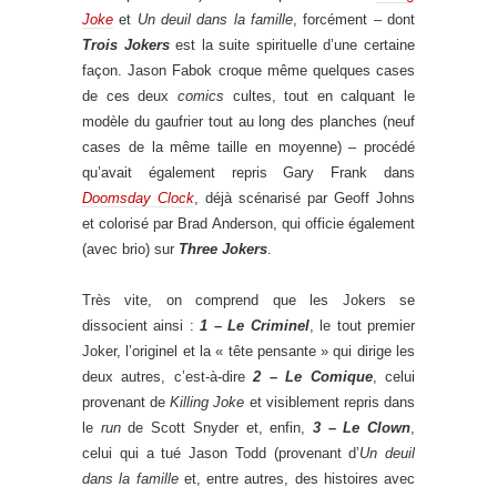
Joke
et
Un deuil dans la famille
, forcément – dont
Trois Jokers
est la suite spirituelle d’une certaine
façon. Jason Fabok croque même quelques cases
de ces deux
comics
cultes, tout en calquant le
modèle du gaufrier tout au long des planches (neuf
cases de la même taille en moyenne) – procédé
qu’avait également repris Gary Frank dans
Doomsday Clock
, déjà scénarisé par Geoff Johns
et colorisé par Brad Anderson, qui officie également
(avec brio) sur
Three Jokers
.
Très vite, on comprend que les Jokers se
dissocient ainsi :
1 – Le Criminel
, le tout premier
Joker, l’originel et la « tête pensante » qui dirige les
deux autres, c’est-à-dire
2 – Le Comique
, celui
provenant de
Killing Joke
et visiblement repris dans
le
run
de Scott Snyder et, enfin,
3 – Le Clown
,
celui qui a tué Jason Todd (provenant d’
Un deuil
dans la famille
et, entre autres, des histoires avec