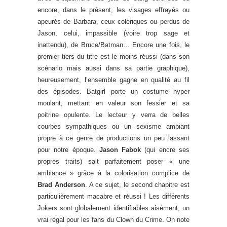
encore, dans le présent, les visages effrayés ou
apeurés de Barbara, ceux colériques ou perdus de
Jason, celui, impassible (voire trop sage et
inattendu), de Bruce/Batman… Encore une fois, le
premier tiers du titre est le moins réussi (dans son
scénario mais aussi dans sa partie graphique),
heureusement, l’ensemble gagne en qualité au fil
des épisodes. Batgirl porte un costume hyper
moulant, mettant en valeur son fessier et sa
poitrine opulente. Le lecteur y verra de belles
courbes sympathiques ou un sexisme ambiant
propre à ce genre de productions un peu lassant
pour notre époque.
Jason Fabok
(qui encre ses
propres traits) sait parfaitement poser « une
ambiance » grâce à la colorisation complice de
Brad Anderson
. A ce sujet, le second chapitre est
particulièrement macabre et réussi ! Les différents
Jokers sont globalement identifiables aisément, un
vrai régal pour les fans du Clown du Crime. On note