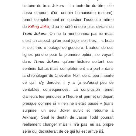
histoire de trois Jokers… La toute fin du titre, elle
aussi emprunt d’un certain humanisme (encore),
remet complètement en question l’essence même
de
Killing Joke
, d’où le côté encore plus clivant de
Trois Jokers
. On ne la mentionnera pas ici mais
c’est un aspect qu’on peut juger soit très… « beau
», soit très « foutage de gueule ». L’auteur de ces
lignes penche pour la première option, ne voyant
dans
Three Jokers
qu’une histoire sortant des
sentiers battus mais complètement « à part » dans
la chronologie du Chevalier Noir, donc peu importe
ce qu’il s’y déroule, il y a (a eu/aura) peu de
véritables conséquences. La conclusion remet
d’ailleurs les pendules à l’heure et permet un départ
presque comme si « rien ne s’était passé » (sans
surprise, un seul Joker survit et retourne à
Arkham). Seul le destin de Jason Todd pourrait
réellement changer mais il n’a pas eu sa propre
série qui découlerait de ce qui lui est arrivé ici.