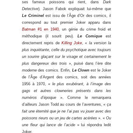
ses fameux poissons qui rient, dans
Dark
Detective
). Jason Fabok expliquait lui-même que
Le Criminel
est issu de l’Âge d’Or des comics, il
correspond au tout premier Joker apparu dans
Batman
#1 en 1940
, un génie du crime froid et
méthodique (il sourit peu).
Le Comique
est
directement repris de
Killing Joke
, «
la version la
plus inquiétante, celle du psychotique avec toujours
un sourire glaçant sur le visage et certainement le
plus dangereux des trois
», puisé dans l’ère dite
moderne
des comics. Enfin,
Le Clown
est le Joker
de l’Âge d’Argent des comics, soit des années
1956 à 1970, «
le plus exubérant, à l’image des
gags et autres clowneries présents dans les
numéros d’époque
». Comme le remarquera
d’ailleurs Jason Todd au cours de l’aventures, «
ça
fait une éternité que je ne l’ai pas vu jouer avec des
poissons rieurs ou un jeu de cartes acérées
». «
Ou
une fleur qui lance de l’acide
» lui répondra ledit
Joker.