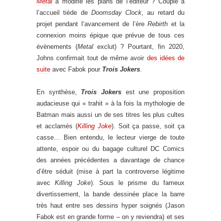
Metal
a modifié les plans de l’éditeur ? Couplé à
l’accueil tiède de
Doomsday Clock
, au retard du
projet pendant l’avancement de l’ère
Rebirth
et la
connexion moins épique que prévue de tous ces
évènements (
Metal
exclut) ? Pourtant, fin 2020,
Johns confirmait tout de même avoir
des idées de
suite
avec Fabok pour
Trois Jokers
.
En synthèse,
Trois Jokers
est une proposition
audacieuse qui « trahit » à la fois la mythologie de
Batman mais aussi un de ses titres les plus cultes
et acclamés (
Killing Joke
). Soit ça passe, soit ça
casse… Bien entendu, le lecteur vierge de toute
attente, espoir ou du bagage culturel DC Comics
des années précédentes a davantage de chance
d’être séduit (mise à part la controverse légitime
avec
Killing Joke
). Sous le prisme du fameux
divertissement, la bande dessinée place la barre
très haut entre ses dessins hyper soignés (Jason
Fabok est en grande forme – on y reviendra) et ses