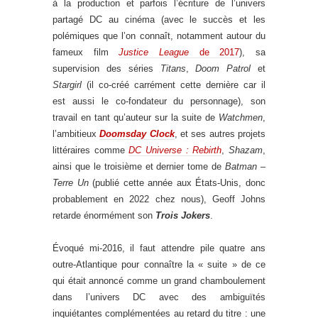
à la production et parfois l’écriture de l’univers
partagé DC au cinéma (avec le succès et les
polémiques que l’on connaît, notamment autour du
fameux film
Justice League
de 2017
), sa
supervision des séries
Titans
,
Doom Patrol
et
Stargirl
(il co-créé carrément cette dernière car il
est aussi le co-fondateur du personnage), son
travail en tant qu’auteur sur la suite de
Watchmen
,
l’ambitieux
Doomsday Clock
, et ses autres projets
littéraires comme
DC Universe : Rebirth
,
Shazam
,
ainsi que le troisième et dernier tome de
Batman –
Terre Un
(publié cette année aux États-Unis, donc
probablement en 2022 chez nous), Geoff Johns
retarde énormément son
Trois Jokers
.
Évoqué mi-2016, il faut attendre pile quatre ans
outre-Atlantique pour connaître la « suite » de ce
qui était annoncé comme un grand chamboulement
dans l’univers DC avec des ambiguïtés
inquiétantes complémentées au retard du titre : une