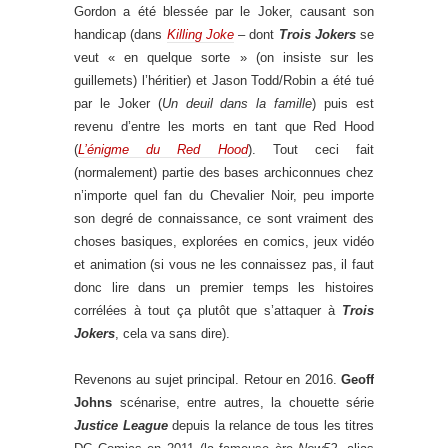
Gordon a été blessée par le Joker, causant son
handicap (dans
Killing Joke
– dont
Trois Jokers
se
veut « en quelque sorte » (on insiste sur les
guillemets) l’héritier) et Jason Todd/Robin a été tué
par le Joker (
Un deuil dans la famille
) puis est
revenu d’entre les morts en tant que Red Hood
(
L’énigme du Red Hood
). Tout ceci fait
(normalement) partie des bases archiconnues chez
n’importe quel fan du Chevalier Noir, peu importe
son degré de connaissance, ce sont vraiment des
choses basiques, explorées en comics, jeux vidéo
et animation (si vous ne les connaissez pas, il faut
donc lire dans un premier temps les histoires
corrélées à tout ça plutôt que s’attaquer à
Trois
Jokers
, cela va sans dire).
Revenons au sujet principal. Retour en 2016.
Geoff
Johns
scénarise, entre autres, la chouette série
Justice League
depuis la relance de tous les titres