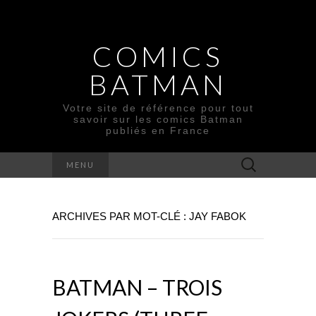
COMICS
BATMAN
Votre site de référence pour tout
savoir sur les comics Batman
publiés en France
Rechercher :
MENU
ARCHIVES PAR MOT-CLÉ : JAY FABOK
BATMAN – TROIS