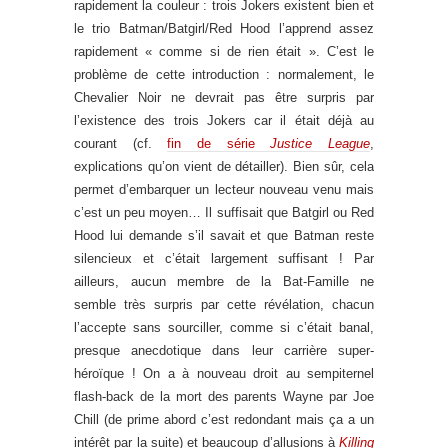
rapidement la couleur : trois Jokers existent bien et
le trio Batman/Batgirl/Red Hood l’apprend assez
rapidement « comme si de rien était ». C’est le
problème de cette introduction : normalement, le
Chevalier Noir ne devrait pas être surpris par
l’existence des trois Jokers car il était déjà au
courant (cf.
fin de série
Justice League
,
explications qu’on vient de détailler). Bien sûr, cela
permet d’embarquer un lecteur nouveau venu mais
c’est un peu moyen… Il suffisait que Batgirl ou Red
Hood lui demande s’il savait et que Batman reste
silencieux et c’était largement suffisant ! Par
ailleurs, aucun membre de la Bat-Famille ne
semble très surpris par cette révélation, chacun
l’accepte sans sourciller, comme si c’était banal,
presque anecdotique dans leur carrière super-
héroïque ! On a à nouveau droit au sempiternel
flash-back de la mort des parents Wayne par Joe
Chill (de prime abord c’est redondant mais ça a un
intérêt par la suite) et beaucoup d’allusions à
Killing