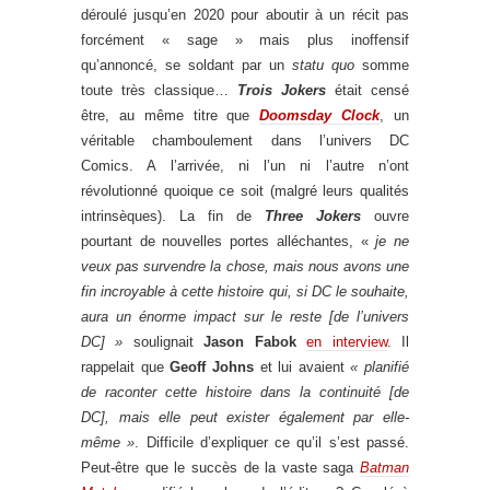
déroulé jusqu’en 2020 pour aboutir à un récit pas
forcément « sage » mais plus inoffensif
qu’annoncé, se soldant par un
statu quo
somme
toute très classique…
Trois Jokers
était censé
être, au même titre que
Doomsday Clock
, un
véritable chamboulement dans l’univers DC
Comics. A l’arrivée, ni l’un ni l’autre n’ont
révolutionné quoique ce soit (malgré leurs qualités
intrinsèques). La fin de
Three Jokers
ouvre
pourtant de nouvelles portes alléchantes, «
je ne
veux pas survendre la chose, mais nous avons une
fin incroyable à cette histoire qui, si DC le souhaite,
aura un énorme impact sur le reste [de l’univers
DC] »
soulignait
Jason Fabok
en interview
. Il
rappelait que
Geoff Johns
et lui avaient
« planifié
de raconter cette histoire dans la continuité [de
DC], mais elle peut exister également par elle-
même »
. Difficile d’expliquer ce qu’il s’est passé.
Peut-être que le succès de la vaste saga
Batman