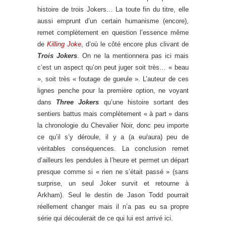
histoire de trois Jokers… La toute fin du titre, elle
aussi emprunt d’un certain humanisme (encore),
remet complètement en question l’essence même
de
Killing Joke
, d’où le côté encore plus clivant de
Trois Jokers
. On ne la mentionnera pas ici mais
c’est un aspect qu’on peut juger soit très… « beau
», soit très « foutage de gueule ». L’auteur de ces
lignes penche pour la première option, ne voyant
dans
Three Jokers
qu’une histoire sortant des
sentiers battus mais complètement « à part » dans
la chronologie du Chevalier Noir, donc peu importe
ce qu’il s’y déroule, il y a (a eu/aura) peu de
véritables conséquences. La conclusion remet
d’ailleurs les pendules à l’heure et permet un départ
presque comme si « rien ne s’était passé » (sans
surprise, un seul Joker survit et retourne à
Arkham). Seul le destin de Jason Todd pourrait
réellement changer mais il n’a pas eu sa propre
série qui découlerait de ce qui lui est arrivé ici.