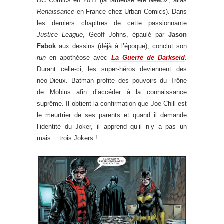
DC Comics en 2011 (la fameuse ère
New52
, alias
Renaissance
en France chez Urban Comics). Dans
les derniers chapitres de cette passionnante
Justice League
, Geoff Johns, épaulé par
Jason
Fabok
aux dessins (déjà à l’époque), conclut son
run
en apothéose avec
La Guerre de Darkseid
.
Durant celle-ci, les super-héros deviennent des
néo-Dieux. Batman profite des pouvoirs du Trône
de Mobius afin d’accéder à la connaissance
suprême. Il obtient la confirmation que Joe Chill est
le meurtrier de ses parents et quand il demande
l’identité du Joker, il apprend qu’il n’y a pas un
mais… trois Jokers !