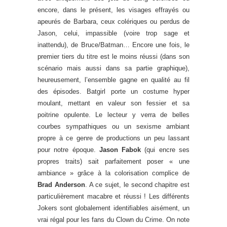
encore, dans le présent, les visages effrayés ou
apeurés de Barbara, ceux colériques ou perdus de
Jason, celui, impassible (voire trop sage et
inattendu), de Bruce/Batman… Encore une fois, le
premier tiers du titre est le moins réussi (dans son
scénario mais aussi dans sa partie graphique),
heureusement, l’ensemble gagne en qualité au fil
des épisodes. Batgirl porte un costume hyper
moulant, mettant en valeur son fessier et sa
poitrine opulente. Le lecteur y verra de belles
courbes sympathiques ou un sexisme ambiant
propre à ce genre de productions un peu lassant
pour notre époque.
Jason Fabok
(qui encre ses
propres traits) sait parfaitement poser « une
ambiance » grâce à la colorisation complice de
Brad Anderson
. A ce sujet, le second chapitre est
particulièrement macabre et réussi ! Les différents
Jokers sont globalement identifiables aisément, un
vrai régal pour les fans du Clown du Crime. On note