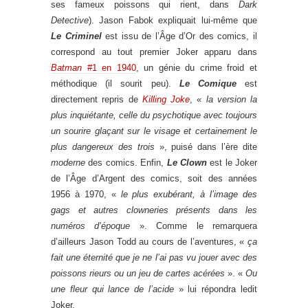
ses fameux poissons qui rient, dans
Dark
Detective
). Jason Fabok expliquait lui-même que
Le Criminel
est issu de l’Âge d’Or des comics, il
correspond au tout premier Joker apparu dans
Batman
#1 en 1940
, un génie du crime froid et
méthodique (il sourit peu).
Le Comique
est
directement repris de
Killing Joke
, «
la version la
plus inquiétante, celle du psychotique avec toujours
un sourire glaçant sur le visage et certainement le
plus dangereux des trois
», puisé dans l’ère dite
moderne
des comics. Enfin,
Le Clown
est le Joker
de l’Âge d’Argent des comics, soit des années
1956 à 1970, «
le plus exubérant, à l’image des
gags et autres clowneries présents dans les
numéros d’époque
». Comme le remarquera
d’ailleurs Jason Todd au cours de l’aventures, «
ça
fait une éternité que je ne l’ai pas vu jouer avec des
poissons rieurs ou un jeu de cartes acérées
». «
Ou
une fleur qui lance de l’acide
» lui répondra ledit
Joker.