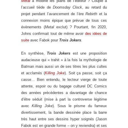
Metal
a modifié les plans de l’éditeur ? Couplé à
l’accueil tiède de
Doomsday Clock
, au retard du
projet pendant l’avancement de l’ère
Rebirth
et la
connexion moins épique que prévue de tous ces
évènements (
Metal
exclut) ? Pourtant, fin 2020,
Johns confirmait tout de même avoir
des idées de
suite
avec Fabok pour
Trois Jokers
.
En synthèse,
Trois Jokers
est une proposition
audacieuse qui « trahit » à la fois la mythologie de
Batman mais aussi un de ses titres les plus cultes
et acclamés (
Killing Joke
). Soit ça passe, soit ça
casse… Bien entendu, le lecteur vierge de toute
attente, espoir ou du bagage culturel DC Comics
des années précédentes a davantage de chance
d’être séduit (mise à part la controverse légitime
avec
Killing Joke
). Sous le prisme du fameux
divertissement, la bande dessinée place la barre
très haut entre ses dessins hyper soignés (Jason
Fabok est en grande forme – on y reviendra) et ses