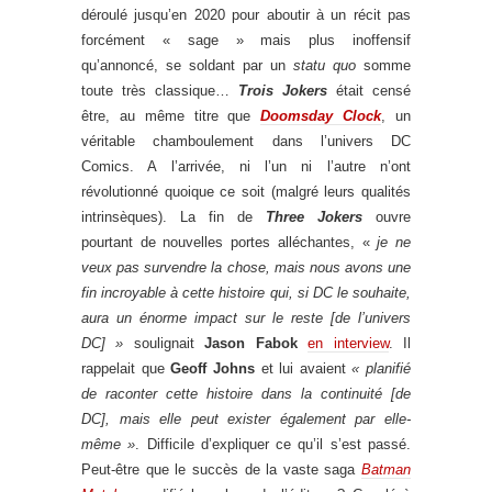
déroulé jusqu’en 2020 pour aboutir à un récit pas
forcément « sage » mais plus inoffensif
qu’annoncé, se soldant par un
statu quo
somme
toute très classique…
Trois Jokers
était censé
être, au même titre que
Doomsday Clock
, un
véritable chamboulement dans l’univers DC
Comics. A l’arrivée, ni l’un ni l’autre n’ont
révolutionné quoique ce soit (malgré leurs qualités
intrinsèques). La fin de
Three Jokers
ouvre
pourtant de nouvelles portes alléchantes, «
je ne
veux pas survendre la chose, mais nous avons une
fin incroyable à cette histoire qui, si DC le souhaite,
aura un énorme impact sur le reste [de l’univers
DC] »
soulignait
Jason Fabok
en interview
. Il
rappelait que
Geoff Johns
et lui avaient
« planifié
de raconter cette histoire dans la continuité [de
DC], mais elle peut exister également par elle-
même »
. Difficile d’expliquer ce qu’il s’est passé.
Peut-être que le succès de la vaste saga
Batman