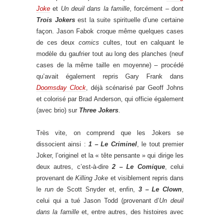
Joke
et
Un deuil dans la famille
, forcément – dont
Trois Jokers
est la suite spirituelle d’une certaine
façon. Jason Fabok croque même quelques cases
de ces deux
comics
cultes, tout en calquant le
modèle du gaufrier tout au long des planches (neuf
cases de la même taille en moyenne) – procédé
qu’avait également repris Gary Frank dans
Doomsday Clock
, déjà scénarisé par Geoff Johns
et colorisé par Brad Anderson, qui officie également
(avec brio) sur
Three Jokers
.
Très vite, on comprend que les Jokers se
dissocient ainsi :
1 – Le Criminel
, le tout premier
Joker, l’originel et la « tête pensante » qui dirige les
deux autres, c’est-à-dire
2 – Le Comique
, celui
provenant de
Killing Joke
et visiblement repris dans
le
run
de Scott Snyder et, enfin,
3 – Le Clown
,
celui qui a tué Jason Todd (provenant d’
Un deuil
dans la famille
et, entre autres, des histoires avec