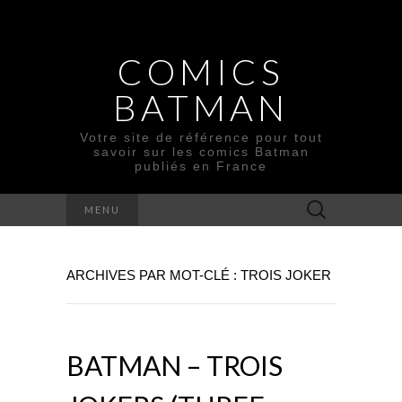
COMICS
BATMAN
Votre site de référence pour tout
savoir sur les comics Batman
publiés en France
Rechercher :
MENU
ARCHIVES PAR MOT-CLÉ : TROIS JOKER
BATMAN – TROIS