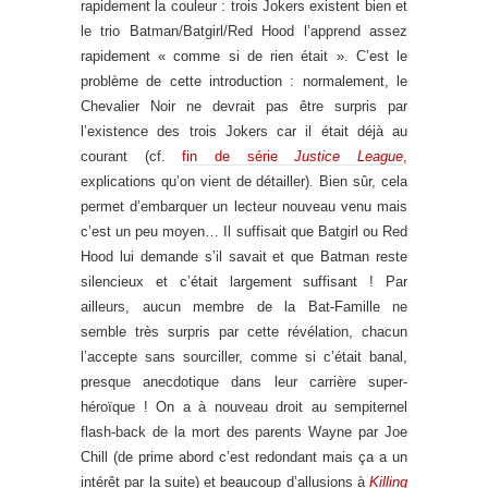
rapidement la couleur : trois Jokers existent bien et
le trio Batman/Batgirl/Red Hood l’apprend assez
rapidement « comme si de rien était ». C’est le
problème de cette introduction : normalement, le
Chevalier Noir ne devrait pas être surpris par
l’existence des trois Jokers car il était déjà au
courant (cf.
fin de série
Justice League
,
explications qu’on vient de détailler). Bien sûr, cela
permet d’embarquer un lecteur nouveau venu mais
c’est un peu moyen… Il suffisait que Batgirl ou Red
Hood lui demande s’il savait et que Batman reste
silencieux et c’était largement suffisant ! Par
ailleurs, aucun membre de la Bat-Famille ne
semble très surpris par cette révélation, chacun
l’accepte sans sourciller, comme si c’était banal,
presque anecdotique dans leur carrière super-
héroïque ! On a à nouveau droit au sempiternel
flash-back de la mort des parents Wayne par Joe
Chill (de prime abord c’est redondant mais ça a un
intérêt par la suite) et beaucoup d’allusions à
Killing