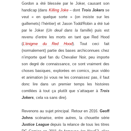
Gordon a été blessée par le Joker, causant son
handicap (dans
Killing Joke
– dont
Trois Jokers
se
veut « en quelque sorte » (on insiste sur les
guillemets) l’héritier) et Jason Todd/Robin a été tué
par le Joker (
Un deuil dans la famille
) puis est
revenu d’entre les morts en tant que Red Hood
(
L’énigme du Red Hood
). Tout ceci fait
(normalement) partie des bases archiconnues chez
n’importe quel fan du Chevalier Noir, peu importe
son degré de connaissance, ce sont vraiment des
choses basiques, explorées en comics, jeux vidéo
et animation (si vous ne les connaissez pas, il faut
donc lire dans un premier temps les histoires
corrélées à tout ça plutôt que s’attaquer à
Trois
Jokers
, cela va sans dire).
Revenons au sujet principal. Retour en 2016.
Geoff
Johns
scénarise, entre autres, la chouette série
Justice League
depuis la relance de tous les titres