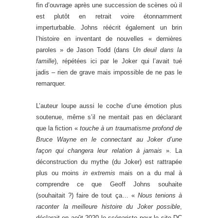
fin d’ouvrage après une succession de scènes où il
est plutôt en retrait voire étonnamment
imperturbable. Johns réécrit également un brin
l’histoire en inventant de nouvelles « dernières
paroles » de Jason Todd (dans
Un deuil dans la
famille
), répétées ici par le Joker qui l’avait tué
jadis – rien de grave mais impossible de ne pas le
remarquer.
L’auteur loupe aussi le coche d’une émotion plus
soutenue, même s’il ne mentait pas en déclarant
que la fiction «
touche à un traumatisme profond de
Bruce Wayne en le connectant au Joker d’une
façon qui changera leur relation à jamais
». La
déconstruction du mythe (du Joker) est rattrapée
plus ou moins
in extremis
mais on a du mal à
comprendre ce que Geoff Johns souhaite
(souhaitait ?) faire de tout ça… «
Nous tenions à
raconter la meilleure histoire du Joker possible
,
déclarait en août 2020 le scénariste pour le site DC