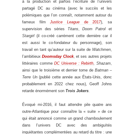
à la production et parfois l’écriture de l’univers
partagé DC au cinéma (avec le succès et les
polémiques que l’on connaît, notamment autour du
fameux film
Justice League
de 2017
), sa
supervision des séries
Titans
,
Doom Patrol
et
Stargirl
(il co-créé carrément cette dernière car il
est aussi le co-fondateur du personnage), son
travail en tant qu’auteur sur la suite de
Watchmen
,
l’ambitieux
Doomsday Clock
, et ses autres projets
littéraires comme
DC Universe : Rebirth
,
Shazam
,
ainsi que le troisième et dernier tome de
Batman –
Terre Un
(publié cette année aux États-Unis, donc
probablement en 2022 chez nous), Geoff Johns
retarde énormément son
Trois Jokers
.
Évoqué mi-2016, il faut attendre pile quatre ans
outre-Atlantique pour connaître la « suite » de ce
qui était annoncé comme un grand chamboulement
dans l’univers DC avec des ambiguïtés
inquiétantes complémentées au retard du titre : une