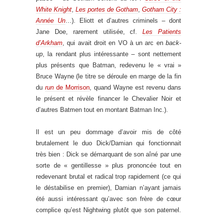
White Knight
,
Les portes de Gotham
,
Gotham City :
Année Un
…). Eliott et d’autres criminels – dont
Jane Doe, rarement utilisée, cf.
Les Patients
d’Arkham
, qui avait droit en VO à un arc en
back-
up
, la rendant plus intéressante – sont nettement
plus présents que Batman, redevenu le « vrai »
Bruce Wayne (le titre se déroule en marge de la fin
du
run
de Morrison
, quand Wayne est revenu dans
le présent et révèle financer le Chevalier Noir et
d’autres Batmen tout en montant Batman Inc.).
Il est un peu dommage d’avoir mis de côté
brutalement le duo Dick/Damian qui fonctionnait
très bien : Dick se démarquant de son aîné par une
sorte de « gentillesse » plus prononcée tout en
redevenant brutal et radical trop rapidement (ce qui
le déstabilise en premier), Damian n’ayant jamais
été aussi intéressant qu’avec son frère de cœur
complice qu’est Nightwing plutôt que son paternel.