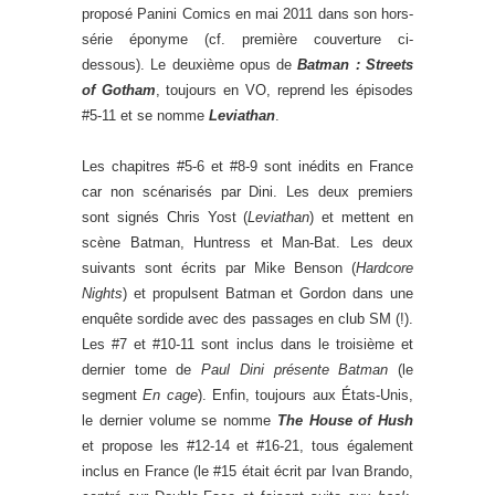
proposé Panini Comics en mai 2011 dans son hors-
série éponyme (cf. première couverture ci-
dessous). Le deuxième opus de
Batman : Streets
of Gotham
, toujours en VO, reprend les épisodes
#5-11 et se nomme
Leviathan
.
Les chapitres #5-6 et #8-9 sont inédits en France
car non scénarisés par Dini. Les deux premiers
sont signés Chris Yost (
Leviathan
) et mettent en
scène Batman, Huntress et Man-Bat. Les deux
suivants sont écrits par Mike Benson (
Hardcore
Nights
) et propulsent Batman et Gordon dans une
enquête sordide avec des passages en club SM (!).
Les #7 et #10-11 sont inclus dans le troisième et
dernier tome de
Paul Dini présente Batman
(le
segment
En cage
). Enfin, toujours aux États-Unis,
le dernier volume se nomme
The House of Hush
et propose les #12-14 et #16-21, tous également
inclus en France (le #15 était écrit par Ivan Brando,