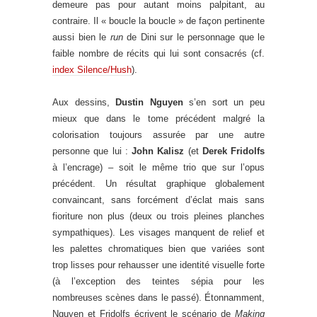
demeure pas pour autant moins palpitant, au
contraire. Il « boucle la boucle » de façon pertinente
aussi bien le
run
de Dini sur le personnage que le
faible nombre de récits qui lui sont consacrés (cf.
index Silence/Hush
).
Aux dessins,
Dustin Nguyen
s’en sort un peu
mieux que dans le tome précédent malgré la
colorisation toujours assurée par une autre
personne que lui :
John Kalisz
(et
Derek Fridolfs
à l’encrage) – soit le même trio que sur l’opus
précédent. Un résultat graphique globalement
convaincant, sans forcément d’éclat mais sans
fioriture non plus (deux ou trois pleines planches
sympathiques). Les visages manquent de relief et
les palettes chromatiques bien que variées sont
trop lisses pour rehausser une identité visuelle forte
(à l’exception des teintes sépia pour les
nombreuses scènes dans le passé). Étonnamment,
Nguyen et Fridolfs écrivent le scénario de
Making