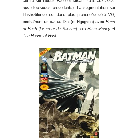
centré sur Double-Face et faisant suite aux
back-
ups
d’épisodes précédents). La segmentation sur
Hush/Silence est donc plus prononcée côté VO,
enchaînant un
run de
Dini (et Ngugyen) avec
Heart
of Hush
(
Le cœur de Silence
) puis
Hush Money
et
The House of Hush
.