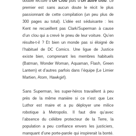
double lecture d’
Un Clou
puis d’
Un autre clou
. Le
premier est sans aucun doute le récit le plus
passionnant de cette compilation (un peu plus de
300 pages au total). L’idée est séduisante : les
Kent ne recueillent pas Clark/Superman à cause
d’un clou qui a crevé le pneu de leur voiture. Qu’en
résulte-t-il ? Et bien un monde pas si éloigné de
l’habituel de DC Comics. Une ligue de Justice
existe bien, comprenant les membres habituels
(Batman, Wonder Woman, Aquaman, Flash, Green
Lantern) et d’autres parfois dans l’équipe (Le Limier
Martien, Atom, Hawkgirl).
Sans Superman, les super-héros travaillent à peu
près de la même manière si ce n’est que Lex
Luthor est maire et a pu déployer une milice
robotique à Metropolis. Il faut dire qu’avec
l’absence du célèbre protecteur de la Terre, la
population a peu confiance envers les justiciers,
manquant d’une porte-parole qui inspirerait la bonté.