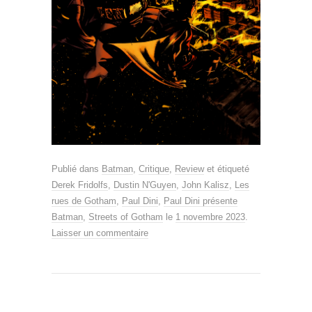
Publié dans
Batman
,
Critique
,
Review
et étiqueté
Derek Fridolfs
,
Dustin N'Guyen
,
John Kalisz
,
Les
rues de Gotham
,
Paul Dini
,
Paul Dini présente
Batman
,
Streets of Gotham
le
1 novembre 2023
.
Laisser un commentaire