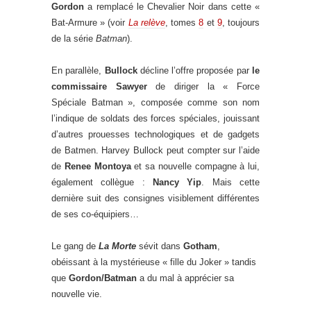
Gordon
a remplacé le Chevalier Noir dans cette «
Bat-Armure » (voir
La relève
, tomes
8
et
9
, toujours
de la série
Batman
).
En parallèle,
Bullock
décline l’offre proposée par
le
commissaire Sawyer
de diriger la « Force
Spéciale Batman », composée comme son nom
l’indique de soldats des forces spéciales, jouissant
d’autres prouesses technologiques et de gadgets
de Batmen. Harvey Bullock peut compter sur l’aide
de
Renee Montoya
et sa nouvelle compagne à lui,
également collègue :
Nancy Yip
. Mais cette
dernière suit des consignes visiblement différentes
de ses co-équipiers…
Le gang de
La Morte
sévit dans
Gotham
,
obéissant à la mystérieuse « fille du Joker » tandis
que
Gordon/Batman
a du mal à apprécier sa
nouvelle vie.