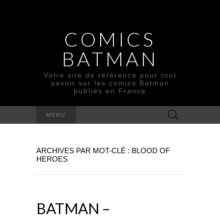
COMICS
BATMAN
Votre site de référence pour tout
savoir sur les comics Batman
publiés en France
Rechercher :
MENU
ARCHIVES PAR MOT-CLÉ : BLOOD OF
HEROES
BATMAN –