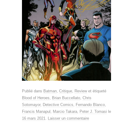
Publié dans
Batman
,
Critique
,
Review
et étiqueté
Blood of Heroes
,
Brian Buccellato
,
Chris
Sotomayor
,
Detective Comics
,
Fernando Blanco
,
Francis Manapul
,
Marcio Takara
,
Peter J. Tomasi
le
16 mars 2021
.
Laisser un commentaire