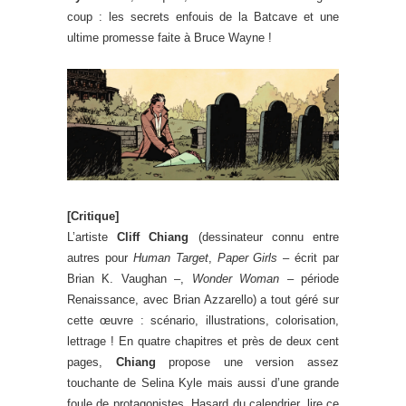
coup : les secrets enfouis de la Batcave et une
ultime promesse faite à Bruce Wayne !
[Critique]
L’artiste
Cliff Chiang
(dessinateur connu entre
autres pour
Human Target
,
Paper Girls
– écrit par
Brian K. Vaughan –,
Wonder Woman
– période
Renaissance, avec Brian Azzarello) a tout géré sur
cette œuvre : scénario, illustrations, colorisation,
lettrage ! En quatre chapitres et près de deux cent
pages,
Chiang
propose une version assez
touchante de Selina Kyle mais aussi d’une grande
foule de protagonistes. Hasard du calendrier, lire ce