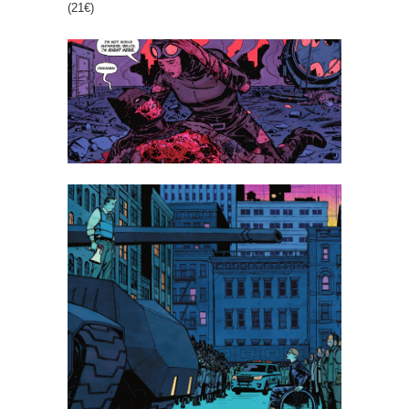
(21€)