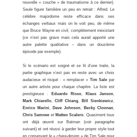
nouvelle « couche » de traumatisme à ce dernier).
Seule figure familière un peu en retrait : Alfred. Le
célèbre majordome reste efficace dans ses
échanges verbaux mais on le voit peu, de même
que Bruce Wayne en civil, complètement inexistant
(ce n’est pas grave mais cela aurait apporté une
autre palette qualitative – dans un douzième
épisode par exemple).
Si le scénario est soigné et se lit d’une traite, la
partie graphique n’est pas en reste avec un choix
audacieux et risqué : « remplacer »
Tim Sale
par
un autre artiste pour chaque chapitre. La liste est
prestigieuse :
Eduardo Risso
,
Klaus Janson
,
Mark Chiarello
,
Cliff Chiang
,
Bill Sienkiewicz
,
Enrico Marini
,
Dave Johnson
,
Becky Cloonan
,
Chris Samnee
et
Matteo Scalero
. Quasiment tous
ont déjà œuvré sur Batman (voir paragraphe
suivant) et ont réussi à garder leur propre style tout
en conservant le «
chara-design
» de Tim Sale pour