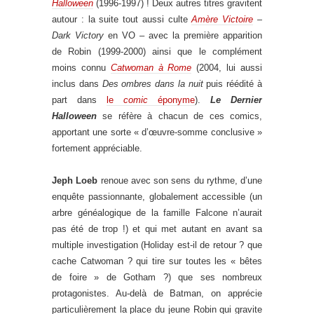
Halloween
(1996-1997) ! Deux autres titres gravitent
autour : la suite tout aussi culte
Amère Victoire
–
Dark Victory
en VO – avec la première apparition
de Robin (1999-2000) ainsi que le complément
moins connu
Catwoman à Rome
(2004, lui aussi
inclus dans
Des ombres dans la nuit
puis réédité à
part dans
le
comic
éponyme
).
Le Dernier
Halloween
se réfère à chacun de ces comics,
apportant une sorte « d’œuvre-somme conclusive »
fortement appréciable.
Jeph Loeb
renoue avec son sens du rythme, d’une
enquête passionnante, globalement accessible (un
arbre généalogique de la famille Falcone n’aurait
pas été de trop !) et qui met autant en avant sa
multiple investigation (Holiday est-il de retour ? que
cache Catwoman ? qui tire sur toutes les « bêtes
de foire » de Gotham ?) que ses nombreux
protagonistes. Au-delà de Batman, on apprécie
particulièrement la place du jeune Robin qui gravite