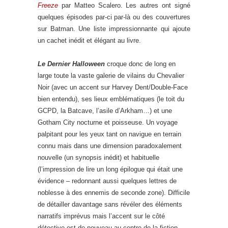
Freeze
par Matteo Scalero. Les autres ont signé
quelques épisodes par-ci par-là ou des couvertures
sur Batman. Une liste impressionnante qui ajoute
un cachet inédit et élégant au livre.
Le Dernier Halloween
croque donc de long en
large toute la vaste galerie de vilains du Chevalier
Noir (avec un accent sur Harvey Dent/Double-Face
bien entendu), ses lieux emblématiques (le toit du
GCPD, la Batcave, l’asile d’Arkham…) et une
Gotham City nocturne et poisseuse. Un voyage
palpitant pour les yeux tant on navigue en terrain
connu mais dans une dimension paradoxalement
nouvelle (un synopsis inédit) et habituelle
(l’impression de lire un long épilogue qui était une
évidence – redonnant aussi quelques lettres de
noblesse à des ennemis de seconde zone). Difficile
de détailler davantage sans révéler des éléments
narratifs imprévus mais l’accent sur le côté
détective est de nouveau au centre de la fiction,