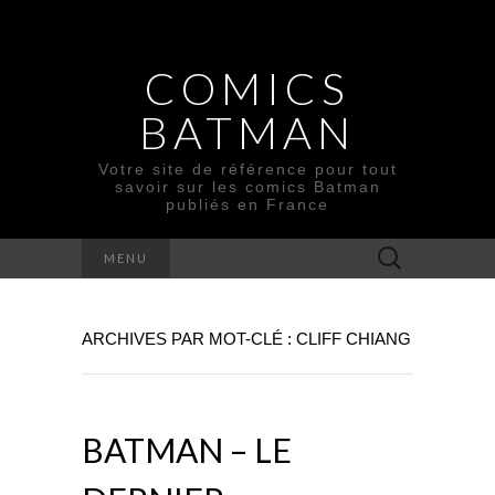
COMICS
BATMAN
Votre site de référence pour tout
savoir sur les comics Batman
publiés en France
Rechercher :
MENU
ARCHIVES PAR MOT-CLÉ : CLIFF CHIANG
BATMAN – LE