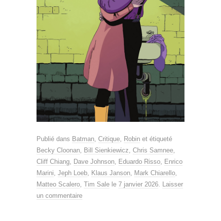
Publié dans
Batman
,
Critique
,
Robin
et étiqueté
Becky Cloonan
,
Bill Sienkiewicz
,
Chris Samnee
,
Cliff Chiang
,
Dave Johnson
,
Eduardo Risso
,
Enrico
Marini
,
Jeph Loeb
,
Klaus Janson
,
Mark Chiarello
,
Matteo Scalero
,
Tim Sale
le
7 janvier 2026
.
Laisser
un commentaire