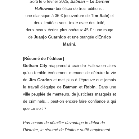
Sorti le 6 février 2026,
Batman – Le Dernier
Halloween
bénéficie de trois éditions :
une classique à 36 € (couverture de
Tim Sale
) et
deux limitées sans texte avec dos toilé,
deux beaux écrins plus onéreux 45 € : une rouge
de
Juanjo Guarnido
et une orangée d’
Enrico
Marini
.
[Résumé de l’éditeur]
Gotham City
réapprend à craindre Halloween alors
qu’un terrible événement menace de détruire la vie
de
Jim Gordon
et met plus à l’épreuve que jamais
le travail d’équipe de
Batm
an et
Robin
. Dans une
ville peuplée de menteurs, de justiciers masqués et
de criminels… peut-on encore faire confiance à qui
que ce soit ?
Pas besoin de détailler davantage le début de
l’histoire, le résumé de l’éditeur suffit amplement.