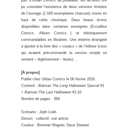
part d’Urban Comics au préalable, les lecteurs ont
pu constater l’existence de deux versions limitées
de l’ouvrage (1.500 exemplaires chacune) mises en
haut de cette chronique. Deux beaux écrins
disponibles dans certaines enseignes (Excalibur
Comics, Album Comics…) et
théoriquement
commandables en librairies. Une énième étrangeté
à ajouter à la liste des « couacs » de l’éditeur (ceux
qui avaient précommandé la version simple se
sentent – légitimement – lésés)…
[À propos]
Publié chez Urban Comics le 06 février 2026.
Contient :
Batman The Long Halloween Special
#1
+
Batman The Last Halloween
#1-10
Nombre de pages : 368
Scénario : Jeph Loeb
Dessin : collectif, voir article
Couleur : Brennan Wagner, Dave Stewart