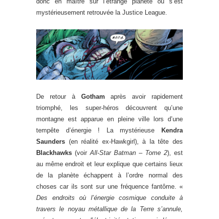
donc en maître sur l’étrange planète où s’est
mystérieusement retrouvée la Justice League.
De retour à
Gotham
après avoir rapidement
triomphé, les super-héros découvrent qu’une
montagne est apparue en pleine ville lors d’une
tempête d’énergie ! La mystérieuse
Kendra
Saunders
(en réalité ex-Hawkgirl), à la tête des
Blackhawks
(voir
All-Star Batman – Tome 2
), est
au même endroit et leur explique que certains lieux
de la planète échappent à l’ordre normal des
choses car ils sont sur une fréquence fantôme. «
Des endroits où l’énergie cosmique conduite à
travers le noyau métallique de la Terre s’annule,