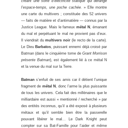
créant une sorte d’électricité statique qui dérange
l’espace-temps, une poche cachée.
» Elle montre
une carte du multivers ; constituée des 52 univers
— faits de matière et d’antimatière — connus par la
Justice League. Mais le fameux
métal N
, émanant
du mal et perpétuant le mal ne provient pas d’eux.
Il viendrait du
multivers noir
(le recto de la carte).
Le Dieu
Barbatos
, puissant ennemi déjà croisé par
Batman (dans le cinquième tome de
Grant Morrison
présente Batman
), est également lié à ce métal N
et la venue du mal sur la Terre.
Batman
s’enfuit de ses amis car il détient l’unique
fragment de
métal N
, donc l’arme la plus puissante
de tous les univers. Cela fait des millénaires que le
milliardaire est aussi « mentionné / recherché » par
des entités inconnus, qu’il a été exposé à plusieurs
métaux et qu’il semble bien être la passerelle
pouvant libérer le mal… Le Dark Knight peut
compter sur sa Bat-Famille pour l’aider et même