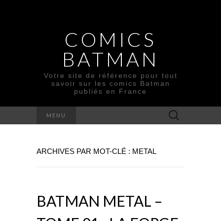
COMICS
BATMAN
Votre site de référence pour tout
savoir sur les comics Batman
publiés en France
Rechercher :
MENU
ARCHIVES PAR MOT-CLÉ : METAL
BATMAN METAL –