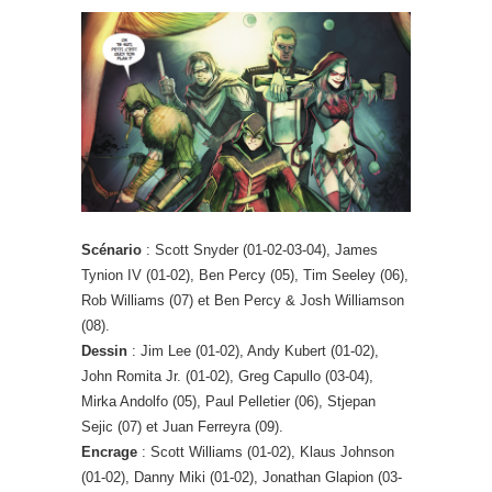
Scénario
: Scott Snyder (01-02-03-04), James
Tynion IV (01-02), Ben Percy (05), Tim Seeley (06),
Rob Williams (07) et Ben Percy & Josh Williamson
(08).
Dessin
: Jim Lee (01-02), Andy Kubert (01-02),
John Romita Jr. (01-02), Greg Capullo (03-04),
Mirka Andolfo (05), Paul Pelletier (06), Stjepan
Sejic (07) et Juan Ferreyra (09).
Encrage
: Scott Williams (01-02), Klaus Johnson
(01-02), Danny Miki (01-02), Jonathan Glapion (03-