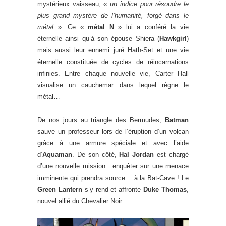
mystérieux vaisseau, «
un indice pour résoudre le
plus grand mystère de l’humanité, forgé dans le
métal
». Ce «
métal N
» lui a conféré la vie
éternelle ainsi qu’à son épouse Shiera (
Hawkgirl
)
mais aussi leur ennemi juré Hath-Set et une vie
éternelle constituée de cycles de réincarnations
infinies. Entre chaque nouvelle vie, Carter Hall
visualise un cauchemar dans lequel règne le
métal…
De nos jours au triangle des Bermudes,
Batman
sauve un professeur lors de l’éruption d’un volcan
grâce à une armure spéciale et avec l’aide
d’
Aquaman
. De son côté,
Hal Jordan
est chargé
d’une nouvelle mission : enquêter sur une menace
imminente qui prendra source… à la Bat-Cave ! Le
Green Lantern
s’y rend et affronte
Duke Thomas
,
nouvel allié du Chevalier Noir.