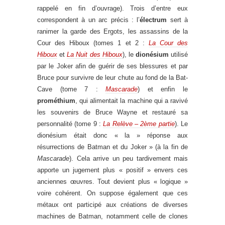
rappelé en fin d’ouvrage). Trois d’entre eux
correspondent à un arc précis : l’
électrum
sert à
ranimer la garde des Ergots, les assassins de la
Cour des Hiboux (tomes 1 et 2 :
La Cour des
Hiboux
et
La Nuit des Hiboux
), le
dionésium
utilisé
par le Joker afin de guérir de ses blessures et par
Bruce pour survivre de leur chute au fond de la Bat-
Cave (tome 7 :
Mascarade
) et enfin le
prométhium
, qui alimentait la machine qui a ravivé
les souvenirs de Bruce Wayne et restauré sa
personnalité (tome 9 :
La Relève – 2ème partie
). Le
dionésium était donc « la » réponse aux
résurrections de Batman et du Joker » (à la fin de
Mascarade
). Cela arrive un peu tardivement mais
apporte un jugement plus « positif » envers ces
anciennes œuvres. Tout devient plus « logique »
voire cohérent. On suppose également que ces
métaux ont participé aux créations de diverses
machines de Batman, notamment celle de clones