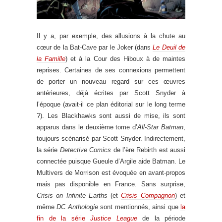
Il y a, par exemple, des allusions à la chute au
cœur de la Bat-Cave par le Joker (dans
Le Deuil de
la Famille
) et à la Cour des Hiboux à de maintes
reprises. Certaines de ses connexions permettent
de porter un nouveau regard sur ces œuvres
antérieures, déjà écrites par Scott Snyder à
l’époque (avait-il ce plan éditorial sur le long terme
?). Les Blackhawks sont aussi de mise, ils sont
apparus dans le deuxième tome d’
All-Star Batman
,
toujours scénarisé par Scott Snyder. Indirectement,
la série
Detective Comics
de l’ère Rebirth est aussi
connectée puisque Gueule d’Argile aide Batman. Le
Multivers de Morrison est évoquée en avant-propos
mais pas disponible en France. Sans surprise,
Crisis on Infinite Earths
(et
Crisis Compagnon
) et
même
DC Anthologie
sont mentionnés, ainsi que
la
fin de la série
Justice League
de la période