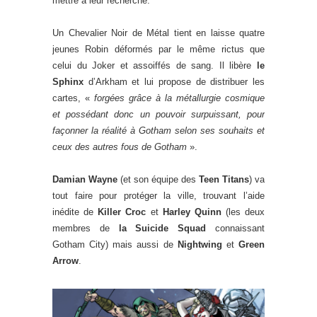
mettre à leur recherche.
Un Chevalier Noir de Métal tient en laisse quatre
jeunes Robin déformés par le même rictus que
celui du Joker et assoiffés de sang. Il libère
le
Sphinx
d’Arkham et lui propose de distribuer les
cartes, «
forgées grâce à la métallurgie cosmique
et possédant donc un pouvoir surpuissant, pour
façonner la réalité à Gotham selon ses souhaits et
ceux des autres fous de Gotham
».
Damian Wayne
(et son équipe des
Teen Titans
) va
tout faire pour protéger la ville, trouvant l’aide
inédite de
Killer Croc
et
Harley Quinn
(les deux
membres de
la Suicide Squad
connaissant
Gotham City) mais aussi de
Nightwing
et
Green
Arrow
.