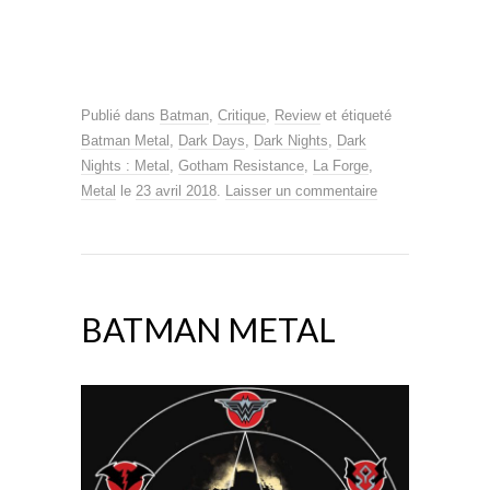
Publié dans
Batman
,
Critique
,
Review
et étiqueté
Batman Metal
,
Dark Days
,
Dark Nights
,
Dark
Nights : Metal
,
Gotham Resistance
,
La Forge
,
Metal
le
23 avril 2018
.
Laisser un commentaire
BATMAN METAL