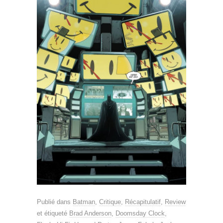
Publié dans
Batman
,
Critique
,
Récapitulatif
,
Review
et étiqueté
Brad Anderson
,
Doomsday Clock
,