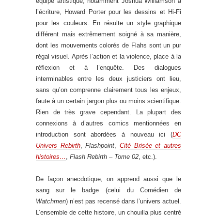
équipe artistique, notamment Joshua Williamson à
l’écriture, Howard Porter pour les dessins et Hi-Fi
pour les couleurs. En résulte un style graphique
différent mais extrêmement soigné à sa manière,
dont les mouvements colorés de Flahs sont un pur
régal visuel. Après l’action et la violence, place à la
réflexion et à l’enquête. Des dialogues
interminables entre les deux justiciers ont lieu,
sans qu’on comprenne clairement tous les enjeux,
faute à un certain jargon plus ou moins scientifique.
Rien de très grave cependant. La plupart des
connexions à d’autres comics mentionnées en
introduction sont abordées à nouveau ici (
DC
Univers Rebirth
,
Flashpoint
,
Cité Brisée et autres
histoires…
,
Flash Rebirth – Tome 02
, etc.).
De façon anecdotique, on apprend aussi que le
sang sur le badge (celui du Comédien de
Watchmen
) n’est pas recensé dans l’univers actuel.
L’ensemble de cette histoire, un chouilla plus centré