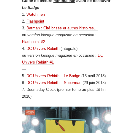
Guide de lecture
minimaliste
avant de découvrir
Le Badge
:
1.
Watchmen
2.
Flashpoint
3.
Batman : Cité brisée et autres histoires…
ou
version kiosque magazine en occasion
:
Flashpoint #2
4.
DC Univers Rebirth
(intégrale)
ou
version kiosque magazine en occasion
:
DC
Univers Rebirth #1
—
5.
DC Univers Rebirth – Le Badge
(13 avril 2018)
6.
DC Univers Rebirth – Superman
(29 juin 2018)
7. Doomsday Clock (premier tome au plus tôt fin
2018)