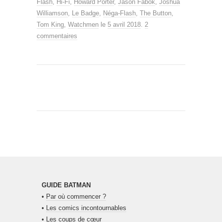
Flash
,
Hi-Fi
,
Howard Porter
,
Jason Fabok
,
Joshua
Williamson
,
Le Badge
,
Néga-Flash
,
The Button
,
Tom King
,
Watchmen
le
5 avril 2018
.
2
commentaires
GUIDE BATMAN
•
Par où commencer ?
•
Les comics incontournables
•
Les coups de cœur