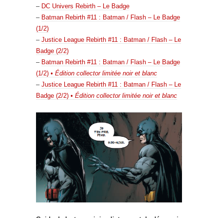
–
DC Univers Rebirth – Le Badge
–
Batman Rebirth #11 : Batman / Flash – Le Badge
(1/2)
–
Justice League Rebirth #11 : Batman / Flash – Le
Badge (2/2)
–
Batman Rebirth #11 : Batman / Flash – Le Badge
(1/2) •
Édition collector limitée noir et blanc
–
Justice League Rebirth #11 : Batman / Flash – Le
Badge (2/2) •
Édition collector limitée noir et blanc