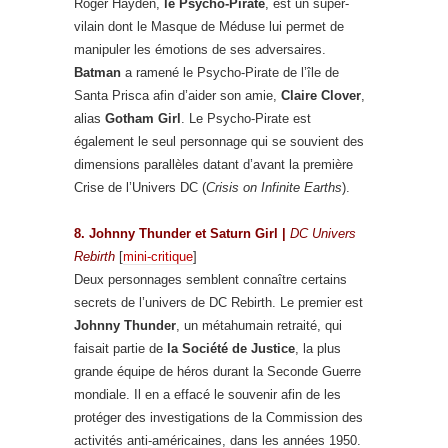
Roger Hayden,
le Psycho-Pirate
, est un super-
vilain dont le Masque de Méduse lui permet de
manipuler les émotions de ses adversaires.
Batman
a ramené le Psycho-Pirate de l’île de
Santa Prisca afin d’aider son amie,
Claire Clover
,
alias
Gotham Girl
. Le Psycho-Pirate est
également le seul personnage qui se souvient des
dimensions parallèles datant d’avant la première
Crise de l’Univers DC (
Crisis on Infinite Earths
).
8. Johnny Thunder et Saturn Girl
|
DC Univers
Rebirth
[
mini-critique
]
Deux personnages semblent connaître certains
secrets de l’univers de DC Rebirth. Le premier est
Johnny Thunder
, un métahumain retraité, qui
faisait partie de
la Société de Justice
, la plus
grande équipe de héros durant la Seconde Guerre
mondiale. Il en a effacé le souvenir afin de les
protéger des investigations de la Commission des
activités anti-américaines, dans les années 1950.