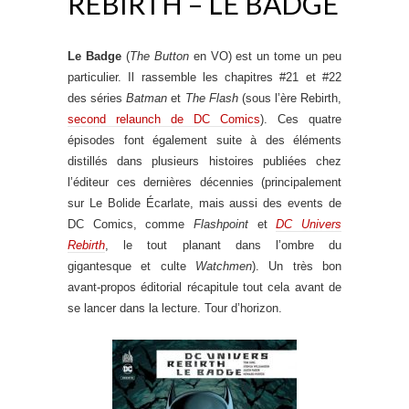
REBIRTH – LE BADGE
Le Badge
(
The Button
en VO) est un tome un peu
particulier. Il rassemble les chapitres #21 et #22
des séries
Batman
et
The Flash
(sous l’ère Rebirth,
second relaunch de DC Comics
). Ces quatre
épisodes font également suite à des éléments
distillés dans plusieurs histoires publiées chez
l’éditeur ces dernières décennies (principalement
sur Le Bolide Écarlate, mais aussi des events de
DC Comics, comme
Flashpoint
et
DC Univers
Rebirth
, le tout planant dans l’ombre du
gigantesque et culte
Watchmen
). Un très bon
avant-propos éditorial récapitule tout cela avant de
se lancer dans la lecture. Tour d’horizon.