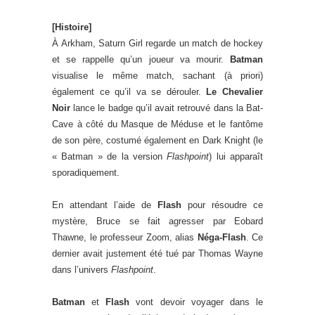
[Histoire]
À Arkham, Saturn Girl regarde un match de hockey
et se rappelle qu’un joueur va mourir.
Batman
visualise le même match, sachant (à priori)
également ce qu’il va se dérouler.
Le Chevalier
Noir
lance le badge qu’il avait retrouvé dans la Bat-
Cave à côté du Masque de Méduse et le fantôme
de son père, costumé également en Dark Knight (le
« Batman » de la version
Flashpoint
) lui apparaît
sporadiquement.
En attendant l’aide de
Flash
pour résoudre ce
mystère, Bruce se fait agresser par Eobard
Thawne, le professeur Zoom, alias
Néga-Flash
. Ce
dernier avait justement été tué par Thomas Wayne
dans l’univers
Flashpoint
.
Batman
et
Flash
vont devoir voyager dans le