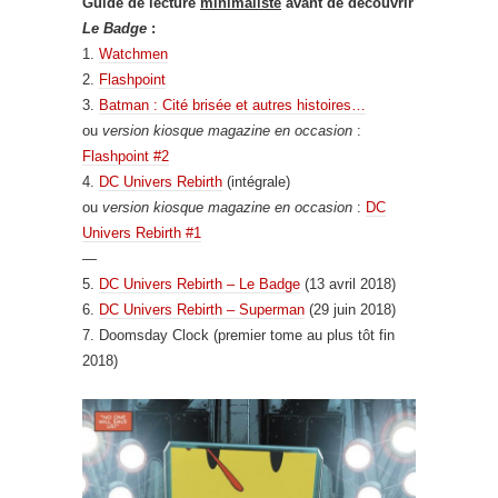
Guide de lecture
minimaliste
avant de découvrir
Le Badge
:
1.
Watchmen
2.
Flashpoint
3.
Batman : Cité brisée et autres histoires…
ou
version kiosque magazine en occasion
:
Flashpoint #2
4.
DC Univers Rebirth
(intégrale)
ou
version kiosque magazine en occasion
:
DC
Univers Rebirth #1
—
5.
DC Univers Rebirth – Le Badge
(13 avril 2018)
6.
DC Univers Rebirth – Superman
(29 juin 2018)
7. Doomsday Clock (premier tome au plus tôt fin
2018)