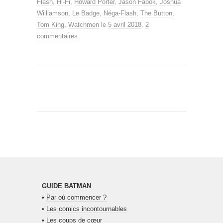
Flash
,
Hi-Fi
,
Howard Porter
,
Jason Fabok
,
Joshua
Williamson
,
Le Badge
,
Néga-Flash
,
The Button
,
Tom King
,
Watchmen
le
5 avril 2018
.
2
commentaires
GUIDE BATMAN
•
Par où commencer ?
•
Les comics incontournables
•
Les coups de cœur