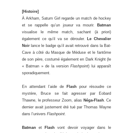
[Histoire]
À Arkham, Saturn Girl regarde un match de hockey
et se rappelle qu’un joueur va mourir.
Batman
visualise le même match, sachant (à priori)
également ce qu’il va se dérouler.
Le Chevalier
Noir
lance le badge qu’il avait retrouvé dans la Bat-
Cave à côté du Masque de Méduse et le fantôme
de son père, costumé également en Dark Knight (le
« Batman » de la version
Flashpoint
) lui apparaît
sporadiquement.
En attendant l’aide de
Flash
pour résoudre ce
mystère, Bruce se fait agresser par Eobard
Thawne, le professeur Zoom, alias
Néga-Flash
. Ce
dernier avait justement été tué par Thomas Wayne
dans l’univers
Flashpoint
.
Batman
et
Flash
vont devoir voyager dans le