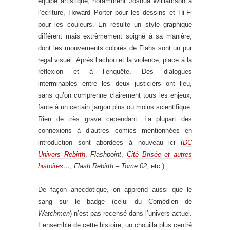
équipe artistique, notamment Joshua Williamson à
l’écriture, Howard Porter pour les dessins et Hi-Fi
pour les couleurs. En résulte un style graphique
différent mais extrêmement soigné à sa manière,
dont les mouvements colorés de Flahs sont un pur
régal visuel. Après l’action et la violence, place à la
réflexion et à l’enquête. Des dialogues
interminables entre les deux justiciers ont lieu,
sans qu’on comprenne clairement tous les enjeux,
faute à un certain jargon plus ou moins scientifique.
Rien de très grave cependant. La plupart des
connexions à d’autres comics mentionnées en
introduction sont abordées à nouveau ici (
DC
Univers Rebirth
,
Flashpoint
,
Cité Brisée et autres
histoires…
,
Flash Rebirth – Tome 02
, etc.).
De façon anecdotique, on apprend aussi que le
sang sur le badge (celui du Comédien de
Watchmen
) n’est pas recensé dans l’univers actuel.
L’ensemble de cette histoire, un chouilla plus centré