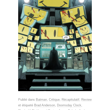
Publié dans
Batman
,
Critique
,
Récapitulatif
,
Review
et étiqueté
Brad Anderson
,
Doomsday Clock
,