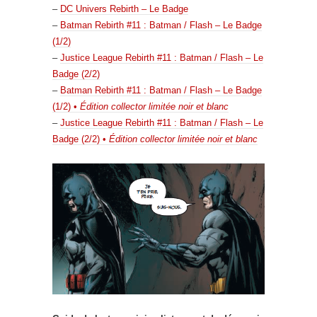
–
DC Univers Rebirth – Le Badge
–
Batman Rebirth #11 : Batman / Flash – Le Badge
(1/2)
–
Justice League Rebirth #11 : Batman / Flash – Le
Badge (2/2)
–
Batman Rebirth #11 : Batman / Flash – Le Badge
(1/2) •
Édition collector limitée noir et blanc
–
Justice League Rebirth #11 : Batman / Flash – Le
Badge (2/2) •
Édition collector limitée noir et blanc