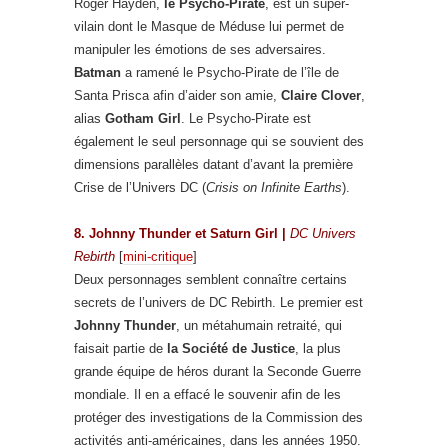
Roger Hayden,
le Psycho-Pirate
, est un super-
vilain dont le Masque de Méduse lui permet de
manipuler les émotions de ses adversaires.
Batman
a ramené le Psycho-Pirate de l’île de
Santa Prisca afin d’aider son amie,
Claire Clover
,
alias
Gotham Girl
. Le Psycho-Pirate est
également le seul personnage qui se souvient des
dimensions parallèles datant d’avant la première
Crise de l’Univers DC (
Crisis on Infinite Earths
).
8. Johnny Thunder et Saturn Girl
|
DC Univers
Rebirth
[
mini-critique
]
Deux personnages semblent connaître certains
secrets de l’univers de DC Rebirth. Le premier est
Johnny Thunder
, un métahumain retraité, qui
faisait partie de
la Société de Justice
, la plus
grande équipe de héros durant la Seconde Guerre
mondiale. Il en a effacé le souvenir afin de les
protéger des investigations de la Commission des
activités anti-américaines, dans les années 1950.