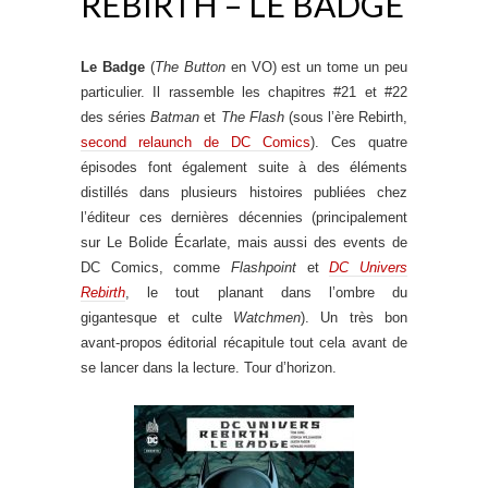
REBIRTH – LE BADGE
Le Badge
(
The Button
en VO) est un tome un peu
particulier. Il rassemble les chapitres #21 et #22
des séries
Batman
et
The Flash
(sous l’ère Rebirth,
second relaunch de DC Comics
). Ces quatre
épisodes font également suite à des éléments
distillés dans plusieurs histoires publiées chez
l’éditeur ces dernières décennies (principalement
sur Le Bolide Écarlate, mais aussi des events de
DC Comics, comme
Flashpoint
et
DC Univers
Rebirth
, le tout planant dans l’ombre du
gigantesque et culte
Watchmen
). Un très bon
avant-propos éditorial récapitule tout cela avant de
se lancer dans la lecture. Tour d’horizon.