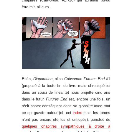
chapitres (
Catwoman
#27-28) qui auraient pu/du
être mis ailleurs.
Enfin,
Disparation
, alias
Catwoman Futures End
#1
(proposé à la toute fin du livre mais chroniqué ici
dans un souci de linéarité) nous projette cinq ans
dans le futur.
Futures End
est, encore une fois, un
récit assez conséquent dans sa globalité avec tout
ce qui gravite autour (cf. cet
index
mais les tomes
n’ont pas encore été lus et critiqués), ponctué de
quelques chapitres sympathiques à droite à