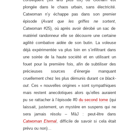
plongée dans le chaos urbain, sans électricité.
Catwoman n’y échappe pas dans son premier
épisode (
Avant que les griffes ne sortent
,
Catwoman
#25), où après avoir dérobé un sac de
matériel randonneur elle se découvre une certaine
agilité combative aidée de son butin. La voleuse
déjà expérimentée va plus loin en s’infiltrant dans
une soirée de la haute société et en utilisant un
fouet pour la première fois, afin de subtiliser des
précieuses sources d’énergie manquant
cruellement chez les plus démunis durant ce
black-
out
. Ces « nouvelles origines » sont sympathiques
mais restent anecdotiques alors qu’elles auraient
pu se rattacher à l’épisode #0
du second tome
(qui
laissait, justement, un mystère en suspens qui ne
sera jamais résolu – MàJ : peut-être dans
Catwoman Eternal
, difficile de savoir si cela était
prévu ou non)…