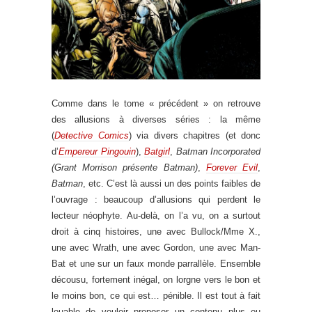
Comme dans le tome « précédent » on retrouve
des allusions à diverses séries : la même
(
Detective Comics
) via divers chapitres (et donc
d’
Empereur Pingouin
),
Batgirl
,
Batman Incorporated
(Grant Morrison présente Batman)
,
Forever Evil
,
Batman
, etc. C’est là aussi un des points faibles de
l’ouvrage : beaucoup d’allusions qui perdent le
lecteur néophyte. Au-delà, on l’a vu, on a surtout
droit à cinq histoires, une avec Bullock/Mme X.,
une avec Wrath, une avec Gordon, une avec Man-
Bat et une sur un faux monde parrallèle. Ensemble
décousu, fortement inégal, on lorgne vers le bon et
le moins bon, ce qui est… pénible. Il est tout à fait
louable de vouloir proposer un contenu plus ou