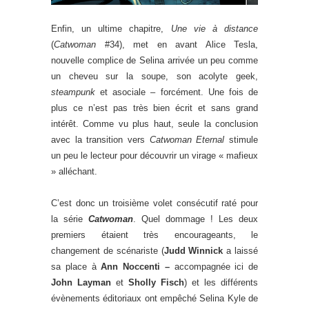
Enfin, un ultime chapitre,
Une vie à distance
(
Catwoman
#34), met en avant Alice Tesla,
nouvelle complice de Selina arrivée un peu comme
un cheveu sur la soupe, son acolyte geek,
steampunk
et asociale – forcément. Une fois de
plus ce n’est pas très bien écrit et sans grand
intérêt. Comme vu plus haut, seule la conclusion
avec la transition vers
Catwoman Eternal
stimule
un peu le lecteur pour découvrir un virage « mafieux
» alléchant.
C’est donc un troisième volet consécutif raté pour
la série
Catwoman
. Quel dommage ! Les deux
premiers étaient très encourageants, le
changement de scénariste (
Judd Winnick
a laissé
sa place à
Ann Noccenti –
accompagnée ici de
John Layman
et
Sholly Fisch
) et les différents
évènements éditoriaux ont empêché Selina Kyle de