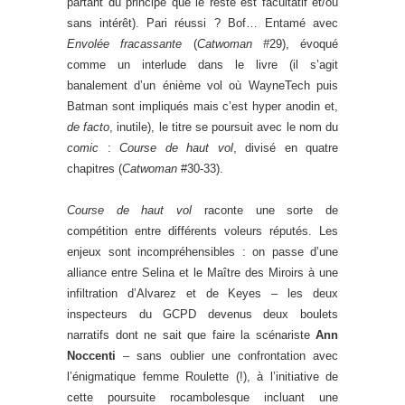
partant du principe que le reste est facultatif et/ou
sans intérêt). Pari réussi ? Bof… Entamé avec
Envolée fracassante
(
Catwoman #
29), évoqué
comme un interlude dans le livre (il s’agit
banalement d’un énième vol où WayneTech puis
Batman sont impliqués mais c’est hyper anodin et,
de facto
, inutile), le titre se poursuit avec le nom du
comic
:
Course de haut vol
, divisé en quatre
chapitres (
Catwoman
#30-33).
Course de haut vol
raconte une sorte de
compétition entre différents voleurs réputés. Les
enjeux sont incompréhensibles : on passe d’une
alliance entre Selina et le Maître des Miroirs à une
infiltration d’Alvarez et de Keyes – les deux
inspecteurs du GCPD devenus deux boulets
narratifs dont ne sait que faire la scénariste
Ann
Noccenti
– sans oublier une confrontation avec
l’énigmatique femme Roulette (!), à l’initiative de
cette poursuite rocambolesque incluant une