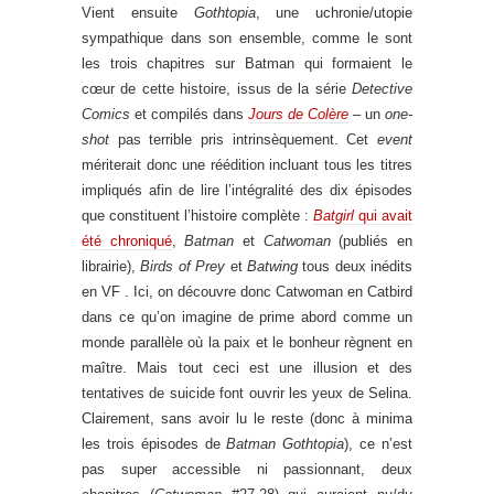
Vient ensuite
Gothtopia
, une uchronie/utopie
sympathique dans son ensemble, comme le sont
les trois chapitres sur Batman qui formaient le
cœur de cette histoire, issus de la série
Detective
Comics
et compilés dans
Jours de Colère
– un
one-
shot
pas terrible pris intrinsèquement. Cet
event
mériterait donc une réédition incluant tous les titres
impliqués afin de lire l’intégralité des dix épisodes
que constituent l’histoire complète :
Batgirl
qui avait
été chroniqué
,
Batman
et
Catwoman
(publiés en
librairie),
Birds of Prey
et
Batwing
tous deux inédits
en VF . Ici, on découvre donc Catwoman en Catbird
dans ce qu’on imagine de prime abord comme un
monde parallèle où la paix et le bonheur règnent en
maître. Mais tout ceci est une illusion et des
tentatives de suicide font ouvrir les yeux de Selina.
Clairement, sans avoir lu le reste (donc à minima
les trois épisodes de
Batman Gothtopia
), ce n’est
pas super accessible ni passionnant, deux