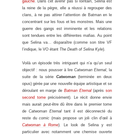
gauche
. Dans cet avenir pas si lointain, Selina est
la reine de la pègre, elle a réussi à regrouper des
clans, à ne pas attirer l’attention de Batman en le
concentrant sur les fous et les monstres. Mais une
guerre des gangs est imminente et les relations
sont tendues entre les différentes mafias. Au point
que Selina va… disparaître (comme son titre VF
l’indique, le VO étant
The Death of Selina Kyle
).
Voilà un épisode très intriguant qui n’a qu’un seul
objectif : nous pousser à lire
Catwoman Eternal
, la
suite de la série
Catwoman
(terminée en deux
opus) gérée par une nouvelle équipe artistique et se
déroulant en marge de
Batman Eternal
(après
son
second tome
précisément). Le récit donne envie
mais aurait peut-être dû être dans le premier tome
de
Catwoman Eternal
tant il est déconnecté du
reste du
comic
(mais propose un joli clin d’œil à
Catwoman à Rome
). Le look de Selina y est
particulier avec notamment une chemise ouverte