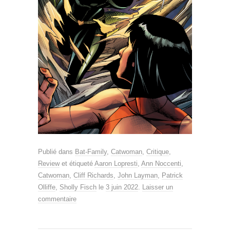
Publié dans
Bat-Family
,
Catwoman
,
Critique
,
Review
et étiqueté
Aaron Lopresti
,
Ann Noccenti
,
Catwoman
,
Cliff Richards
,
John Layman
,
Patrick
Olliffe
,
Sholly Fisch
le
3 juin 2022
.
Laisser un
commentaire