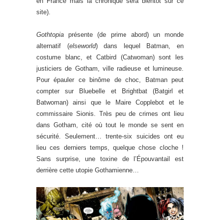
en France mais la chronique sera bientôt sur ce
site).
Gothtopia
présente (de prime abord) un monde
alternatif (
elseworld
) dans lequel Batman, en
costume blanc, et Catbird (Catwoman) sont les
justiciers de Gotham, ville radieuse et lumineuse.
Pour épauler ce binôme de choc, Batman peut
compter sur Bluebelle et Brightbat (Batgirl et
Batwoman) ainsi que le Maire Copplebot et le
commissaire Sionis. Très peu de crimes ont lieu
dans Gotham, cité où tout le monde se sent en
sécurité. Seulement… trente-six suicides ont eu
lieu ces derniers temps, quelque chose cloche !
Sans surprise, une toxine de l’Épouvantail est
derrière cette utopie Gothamienne…