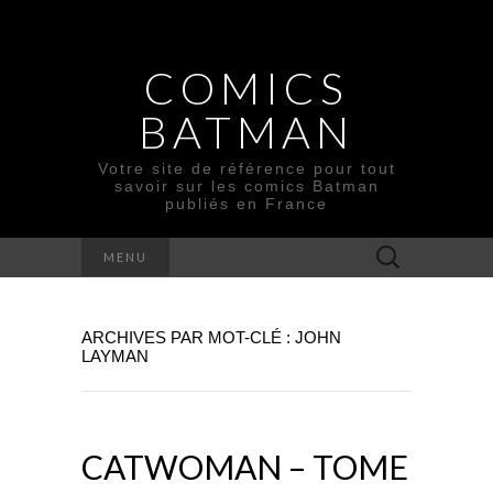
COMICS
BATMAN
Votre site de référence pour tout
savoir sur les comics Batman
publiés en France
Rechercher :
MENU
ARCHIVES PAR MOT-CLÉ : JOHN
LAYMAN
CATWOMAN – TOME