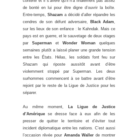
contenir et il s’avère qu’il n’a finalement pas assez
de bonté en lui pour être digne d’ouvrir la boîte.
Entre-temps,
Shazam
a décidé d’aller répandre les
cendres de son défunt adversaire,
Black Adam
,
sur les lieux de son enfance : le Kahndak. Mais ce
pays est en guerre, et le sauvetage de deux otages
par
Superman
et
Wonder Woman
quelques
semaines plutôt a laissé planer une grande tension
entre les États. Hélas, les soldats font feu sur
Shazam qui riposte aussitôt avant d’être
violemment stoppé par Superman. Les deux
surhommes commencent à se battre avant d’être
rejoint par le reste de la Ligue de Justice pour les
séparer.
Au même moment,
La Ligue de Justice
d’Amérique
se dresse face à eux afin de les
presser de quitter le territoire et d’éviter tout
incident diplomatique entre les nations. C’est aussi
l’occasion rêvée pour
Amanda Waller
de montrer