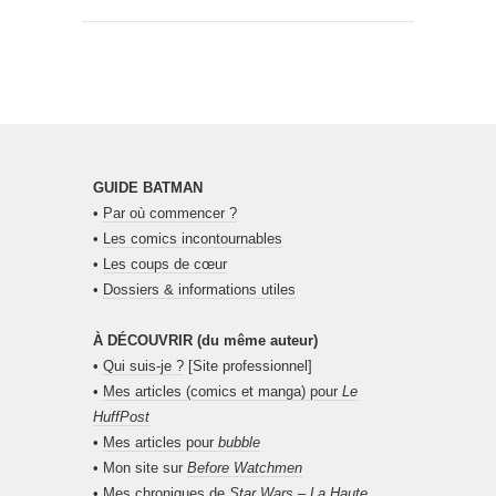
GUIDE BATMAN
•
Par où commencer ?
•
Les comics incontournables
•
Les coups de cœur
•
Dossiers & informations utiles
À DÉCOUVRIR (du même auteur)
•
Qui suis-je ?
[Site professionnel]
•
Mes articles (comics et manga) pour
Le
HuffPost
•
Mes articles pour
bubble
• Mon site sur
Before Watchmen
•
Mes chroniques de
Star Wars – La Haute