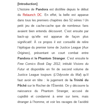
[Introduction]
L’histoire de
Pandora
est distillée depuis le début
du
Relaunch DC
. En effet, la belle est apparue
dans tous les premiers chapitres des 52 séries ! Un
petit jeu de cache-cache que de nombreux fans
avaient bien entendu découvert. C’est ensuite par
back-up qu’elle est apparue de façon plus
significatif. À ce propos il est conseillé de relire
l’épilogue du premier tome de Justice League (
Aux
Origines
), présentant un court combat entre
Pandora
et
le Phantom Stranger
. C’est ensuite le
Free Comics Book Day 2012
, intitulé
Visions du
Futur
et disponible en fin de second volume de
Justice League toujours (
L’Odyssée du Mal
) qu’il
faut avoir en tête : le jugement de
la Trinité du
Pêché
sur le Rocher de l’Éternité. On y découvre la
naissance du Phantom Stranger, accusé de
cupidité et condamné à errer sur terre, mais
étranger à l’homme, et voir les ravages de l’avidité