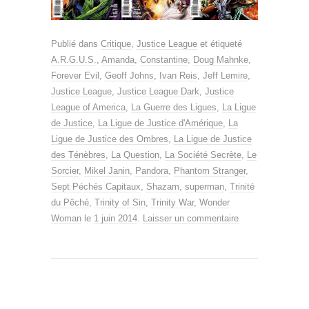
Publié dans
Critique
,
Justice League
et étiqueté
A.R.G.U.S.
,
Amanda
,
Constantine
,
Doug Mahnke
,
Forever Evil
,
Geoff Johns
,
Ivan Reis
,
Jeff Lemire
,
Justice League
,
Justice League Dark
,
Justice
League of America
,
La Guerre des Ligues
,
La Ligue
de Justice
,
La Ligue de Justice d'Amérique
,
La
Ligue de Justice des Ombres
,
La Ligue de Justice
des Ténèbres
,
La Question
,
La Société Secrète
,
Le
Sorcier
,
Mikel Janin
,
Pandora
,
Phantom Stranger
,
Sept Péchés Capitaux
,
Shazam
,
superman
,
Trinité
du Pêché
,
Trinity of Sin
,
Trinity War
,
Wonder
Woman
le
1 juin 2014
.
Laisser un commentaire