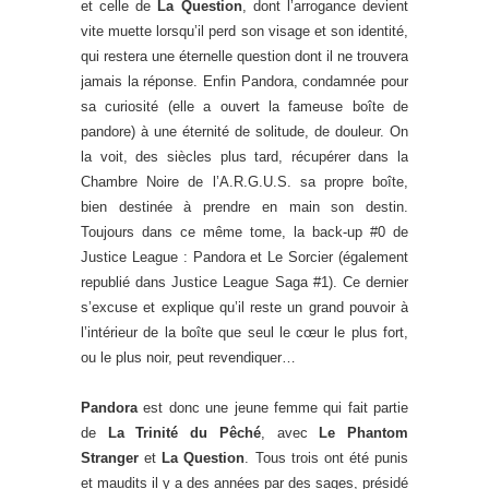
et celle de
La Question
, dont l’arrogance devient
vite muette lorsqu’il perd son visage et son identité,
qui restera une éternelle question dont il ne trouvera
jamais la réponse. Enfin Pandora, condamnée pour
sa curiosité (elle a ouvert la fameuse boîte de
pandore) à une éternité de solitude, de douleur. On
la voit, des siècles plus tard, récupérer dans la
Chambre Noire de l’A.R.G.U.S. sa propre boîte,
bien destinée à prendre en main son destin.
Toujours dans ce même tome, la back-up #0 de
Justice League : Pandora et Le Sorcier (également
republié dans Justice League Saga #1). Ce dernier
s’excuse et explique qu’il reste un grand pouvoir à
l’intérieur de la boîte que seul le cœur le plus fort,
ou le plus noir, peut revendiquer…
Pandora
est donc une jeune femme qui fait partie
de
La Trinité du Pêché
, avec
Le Phantom
Stranger
et
La Question
. Tous trois ont été punis
et maudits il y a des années par des sages, présidé