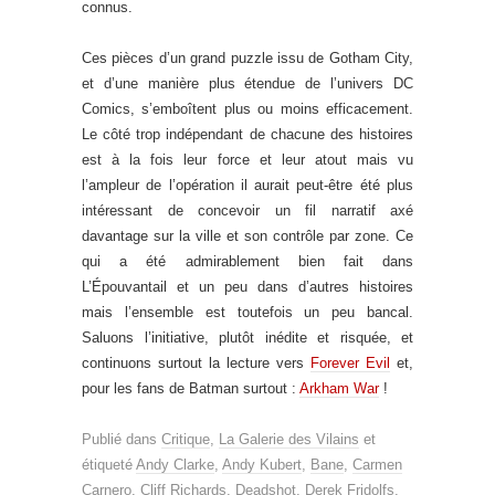
connus.
Ces pièces d’un grand puzzle issu de Gotham City,
et d’une manière plus étendue de l’univers DC
Comics, s’emboîtent plus ou moins efficacement.
Le côté trop indépendant de chacune des histoires
est à la fois leur force et leur atout mais vu
l’ampleur de l’opération il aurait peut-être été plus
intéressant de concevoir un fil narratif axé
davantage sur la ville et son contrôle par zone. Ce
qui a été admirablement bien fait dans
L’Épouvantail et un peu dans d’autres histoires
mais l’ensemble est toutefois un peu bancal.
Saluons l’initiative, plutôt inédite et risquée, et
continuons surtout la lecture vers
Forever Evil
et,
pour les fans de Batman surtout :
Arkham War
!
Publié dans
Critique
,
La Galerie des Vilains
et
étiqueté
Andy Clarke
,
Andy Kubert
,
Bane
,
Carmen
Carnero
,
Cliff Richards
,
Deadshot
,
Derek Fridolfs
,