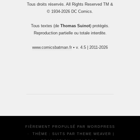
Tous droits réservés. All Rights Reserved TM &
© 1934-2026 DC Comics.
Tous textes (de
Thomas Suinot
) protégés.
Reproduction partielle ou totale interdite.
www.comicsbatman.fr
• v. 4.5 | 2011-2026
FIÈREMENT PROPULSÉ PAR
WORDPRESS
·
THÈME : SUITS PAR
THEME WEAVER
|