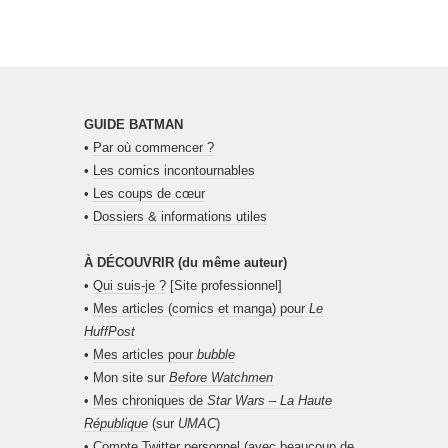
GUIDE BATMAN
•
Par où commencer ?
•
Les comics incontournables
•
Les coups de cœur
•
Dossiers & informations utiles
À DÉCOUVRIR (du même auteur)
•
Qui suis-je ?
[Site professionnel]
•
Mes articles (comics et manga) pour
Le
HuffPost
•
Mes articles pour
bubble
• Mon site sur
Before Watchmen
•
Mes chroniques de
Star Wars – La Haute
République
(sur
UMAC
)
•
Compte Twitter personnel
(avec beaucoup de