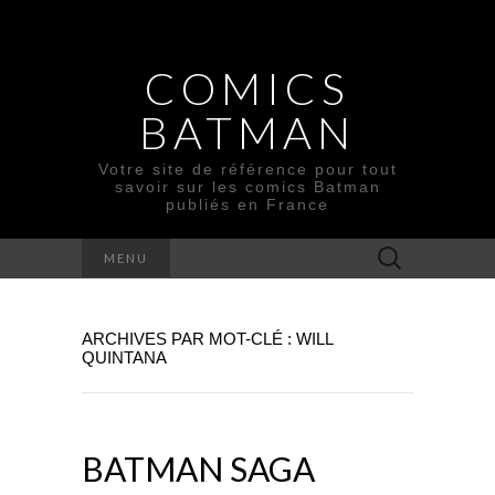
COMICS
BATMAN
Votre site de référence pour tout
savoir sur les comics Batman
publiés en France
Rechercher :
MENU
ARCHIVES PAR MOT-CLÉ : WILL
QUINTANA
BATMAN SAGA