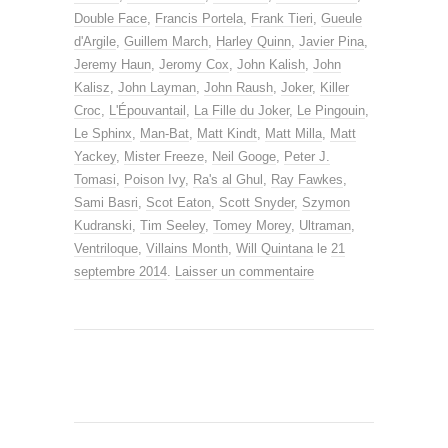
Double Face
,
Francis Portela
,
Frank Tieri
,
Gueule
d'Argile
,
Guillem March
,
Harley Quinn
,
Javier Pina
,
Jeremy Haun
,
Jeromy Cox
,
John Kalish
,
John
Kalisz
,
John Layman
,
John Raush
,
Joker
,
Killer
Croc
,
L'Épouvantail
,
La Fille du Joker
,
Le Pingouin
,
Le Sphinx
,
Man-Bat
,
Matt Kindt
,
Matt Milla
,
Matt
Yackey
,
Mister Freeze
,
Neil Googe
,
Peter J.
Tomasi
,
Poison Ivy
,
Ra's al Ghul
,
Ray Fawkes
,
Sami Basri
,
Scot Eaton
,
Scott Snyder
,
Szymon
Kudranski
,
Tim Seeley
,
Tomey Morey
,
Ultraman
,
Ventriloque
,
Villains Month
,
Will Quintana
le
21
septembre 2014
.
Laisser un commentaire