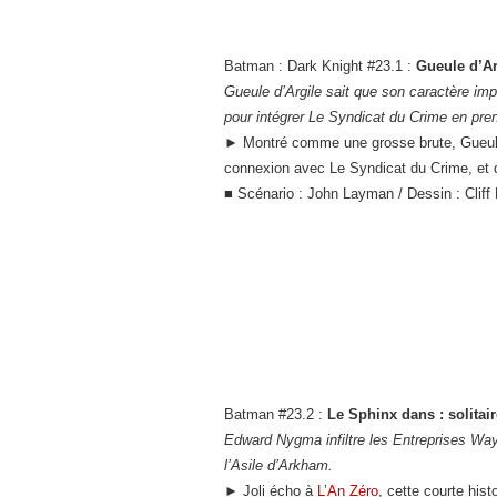
Batman : Dark Knight #23.1 :
Gueule d’Ar
Gueule d’Argile sait que son caractère impu
pour intégrer Le Syndicat du Crime en prena
► Montré comme une grosse brute, Gueule d’
connexion avec Le Syndicat du Crime, et 
■ Scénario : John Layman / Dessin : Cliff
Batman #23.2 :
Le Sphinx dans : solitair
Edward Nygma infiltre les Entreprises Wayn
l’Asile d’Arkham.
►
Joli écho à
L’An Zéro
, cette courte his