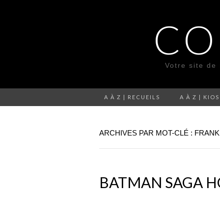
CO
Votre site de
A À Z | RECUEILS
A À Z | KIO
ARCHIVES PAR MOT-CLÉ : FRANK 
BATMAN SAGA HO