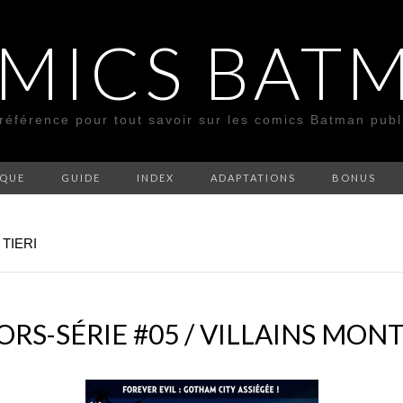
MICS BAT
 référence pour tout savoir sur les comics Batman pub
SQUE
GUIDE
INDEX
ADAPTATIONS
BONUS
TIERI
RS-SÉRIE #05 / VILLAINS MON