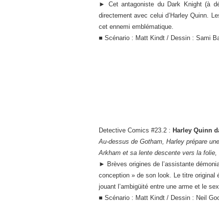
►
Cet antagoniste du Dark Knight (à d
directement avec celui d’Harley Quinn. Le
cet ennemi emblématique.
■ Scénario : Matt Kindt / Dessin : Sami B
Detective Comics #23.2 :
Harley Quinn d
Au-dessus de Gotham, Harley prépare une o
Arkham et sa lente descente vers la folie, 
►
Brèves origines de l’assistante démoniaq
conception » de son look. Le titre original 
jouant l’ambigüité entre une arme et le sex
■ Scénario : Matt Kindt / Dessin : Neil Go