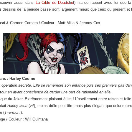
écouvrir aussi dans
La Cible de Deadshot
) n’a de rapport avec lui que la
s dessins de la période passé sont largement mieux que ceux du présent et l’h
asri & Carmen Carnero / Couleur : Matt Milla & Jeromy Cox
ans : Harley Couine
pération secrète. Elle se rémémore son enfance puis ses premiers pas dans l
tout en ayant conscience de garder une part de rationalité en elle.
ue du Joker. Extrêmement plaisant à lire ! L’oscillement entre raison et folie 
était
Harley lives
(
vit
), moins drôle peut-être mais plus élégant que celui retenu
e (
Tire-moi !
).
oge / Couleur : Will Quintana